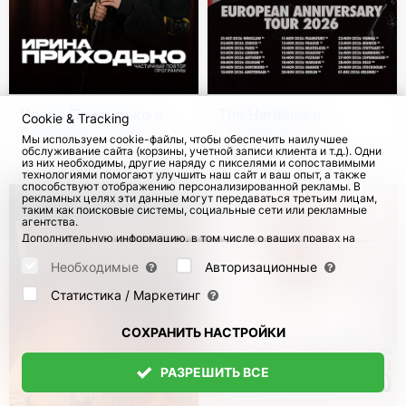
Ирина Приходько в
The Hardkiss в
Cookie & Tracking
Германии. Сольный
Германии 2026
Мы используем cookie-файлы, чтобы обеспечить наилучшее
стендап-тур
обслуживание сайта (корзины, учетной записи клиента и т.д.). Одни
с 21 Окт 2026
с 8 Ноя 2026
191
из них необходимы, другие наряду с пикселями и сопоставимыми
технологиями помогают улучшить наш сайт и ваш опыт, а также
способствуют отображению персонализированной рекламы. В
рекламных целях эти данные могут передаваться третьим лицам,
таким как поисковые системы, социальные сети или рекламные
агентства.
Дополнительную информацию, в том числе о ваших правах на
отзыв и возражения, можно найти на странице
Datenschutz
и
странице
AGB
.
Необходимые
Авторизационные
Пожалуйста, выберите ниже, какие куки могут быть установлены,
и подтвердите это нажатием кнопки "Сохранить настройки", или
Статистика / Маркетинг
примите все куки, нажав кнопку "Разрешить все":
СОХРАНИТЬ НАСТРОЙКИ
РАЗРЕШИТЬ ВСЕ