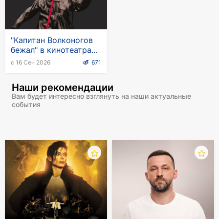
"Капитан Волконогов
бежал" в кинотеатрах
Германии
с 16 Сен 2026
671
Наши рекомендации
Вам будет интересно взглянуть на наши актуальные
события