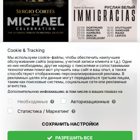
Michael Celebration.
Руслан Белый.
Cookie & Tracking
Sergio Cortés в
Стендап-тур
Мы используем cookie-файлы, чтобы обеспечить наилучшее
Германии
"Immigracias"
обслуживание сайта (корзины, учетной записи клиента и т.д.). Одни
с 18 Окт 2026
с 22 Сен 2026
132
из них необходимы, другие наряду с пикселями и сопоставимыми
технологиями помогают улучшить наш сайт и ваш опыт, а также
способствуют отображению персонализированной рекламы. В
рекламных целях эти данные могут передаваться третьим лицам,
таким как поисковые системы, социальные сети или рекламные
агентства.
Дополнительную информацию, в том числе о ваших правах на
отзыв и возражения, можно найти на странице
Datenschutz
и
странице
AGB
.
Необходимые
Авторизационные
Пожалуйста, выберите ниже, какие куки могут быть установлены,
и подтвердите это нажатием кнопки "Сохранить настройки", или
Статистика / Маркетинг
примите все куки, нажав кнопку "Разрешить все":
СОХРАНИТЬ НАСТРОЙКИ
РАЗРЕШИТЬ ВСЕ