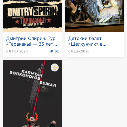
Дмитрий Спирин. Тур
Детский балет
«Тараканы! — 35 лет»
«Щелкунчик» в
в Германии
Германии
с 8 Ноя 2026
62
с 8 Дек 2026