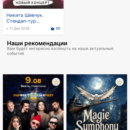
Никита Шевчук.
Стендап-тур
"Фантазёр" в Германии
с 11 Дек 2026
69
Наши рекомендации
Вам будет интересно взглянуть на наши актуальные
события