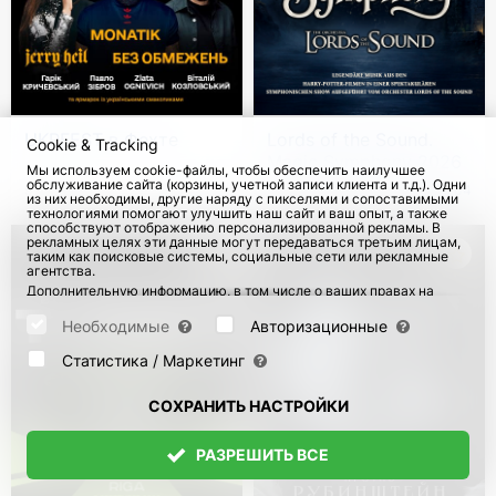
UKRFEST в Фехте
Lords of the Sound.
Cookie & Tracking
Magic Symphony 2026
Мы используем cookie-файлы, чтобы обеспечить наилучшее
обслуживание сайта (корзины, учетной записи клиента и т.д.). Одни
9 Авг 2026
198
с 20 Окт 2026
204
из них необходимы, другие наряду с пикселями и сопоставимыми
технологиями помогают улучшить наш сайт и ваш опыт, а также
способствуют отображению персонализированной рекламы. В
рекламных целях эти данные могут передаваться третьим лицам,
таким как поисковые системы, социальные сети или рекламные
агентства.
Дополнительную информацию, в том числе о ваших правах на
отзыв и возражения, можно найти на странице
Datenschutz
и
странице
AGB
.
Необходимые
Авторизационные
Пожалуйста, выберите ниже, какие куки могут быть установлены,
и подтвердите это нажатием кнопки "Сохранить настройки", или
Статистика / Маркетинг
примите все куки, нажав кнопку "Разрешить все":
СОХРАНИТЬ НАСТРОЙКИ
РАЗРЕШИТЬ ВСЕ