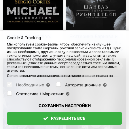
Michael Celebration.
Екатерина Варнава и
Cookie & Tracking
Sergio Cortés в
Светлана Устинова в
Мы используем cookie-файлы, чтобы обеспечить наилучшее
Германии
спектакле "Шанель
обслуживание сайта (корзины, учетной записи клиента и т.д.). Одни
с 18 Окт 2026
с 12 Сен 2026
99
из них необходимы, другие наряду с пикселями и сопоставимыми
против Рубинштейн" в
технологиями помогают улучшить наш сайт и ваш опыт, а также
Германии
способствуют отображению персонализированной рекламы. В
рекламных целях эти данные могут передаваться третьим лицам,
таким как поисковые системы, социальные сети или рекламные
агентства.
Дополнительную информацию, в том числе о ваших правах на
отзыв и возражения, можно найти на странице
Datenschutz
и
странице
AGB
.
Необходимые
Авторизационные
Пожалуйста, выберите ниже, какие куки могут быть установлены,
и подтвердите это нажатием кнопки "Сохранить настройки", или
Статистика / Маркетинг
примите все куки, нажав кнопку "Разрешить все":
СОХРАНИТЬ НАСТРОЙКИ
РАЗРЕШИТЬ ВСЕ