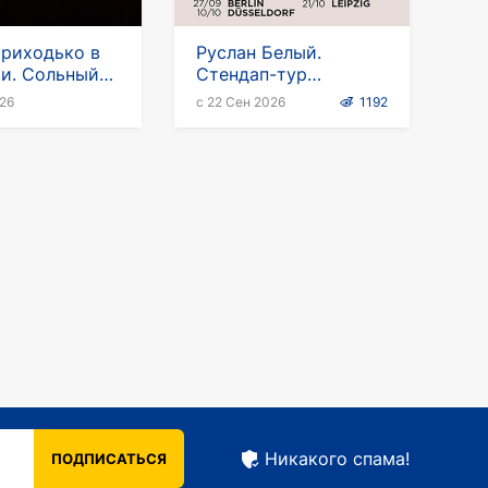
риходько в
Руслан Белый.
и. Сольный
Стендап-тур
-тур
"Immigracias"
026
с 22 Сен 2026
1192
Никакого спама!
ПОДПИСАТЬСЯ