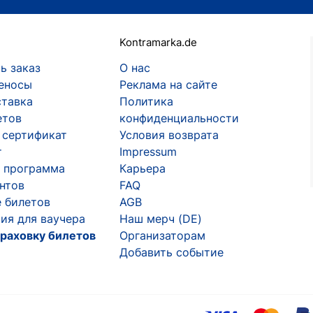
Kontramarka.de
ь заказ
О нас
еносы
Реклама на сайте
ставка
Политика
етов
конфиденциальности
 сертификат
Условия возврата
т
Impressum
 программа
Карьера
ентов
FAQ
 билетов
AGB
ия для ваучера
Наш мерч (DE)
раховку билетов
Организаторам
Добавить событие