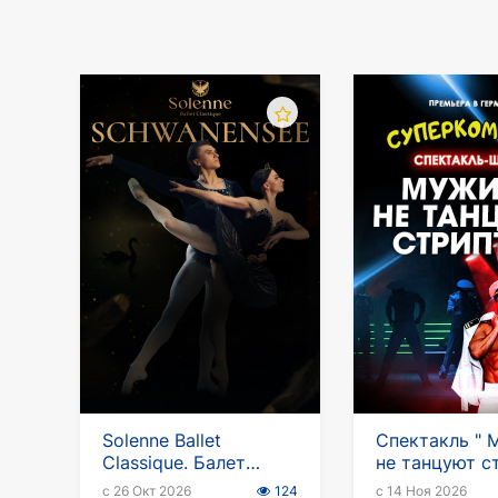
Solenne Ballet
Спектакль " 
Classique. Балет
не танцуют с
"Лебединое озеро" -
в Германии
с 26 Окт 2026
124
с 14 Ноя 2026