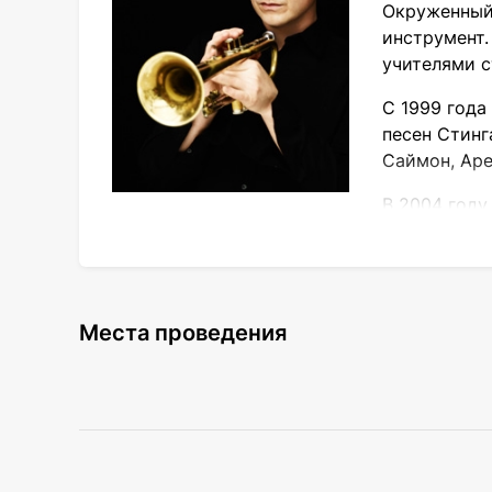
Окруженный 
инструмент.
учителями с
С 1999 года
песен Стинг
Саймон, Аре
В 2004 году
Пришли в в
Крис Ботти записал более 10 коммерчески
альбмов журнала Billboard.
Места проведения
Ботти четыре раза номинировался на пре
Благодаря фирменной утонченной атмосфе
работами, наиболее успешными из которых ст
Orchestra & Special Guests» (2006). В 201
ВНИМАНИЕ:
Начало рассылки запланирова