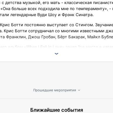
с детства музыкой, его мать - классическая писанистка
 «Она больше всех подходила мне по темпераменту», - 
тали легендарные Вуди Шоу и Фрэнк Синатра.
 Крис Ботти постоянно выступает со Стингом. Звучан
а. Крис Ботти сотрудничал со многими известными дж
та Франклин, Джош Гробан, Бёрт Бакарак, Майкл Бубле
 его альбом «When I Fall In Love» занял 1ое место в к
осхищение даже критики.
х успешных сольных альбомов. Три из его альбомов до
мию Грэмми.
ре и вдумчивой импровизации, Ботти достиг успеха у
Прошедшие мероприятия
али «When I Fall In Love» (2004), «To Love Again: The Du
3 году гастролировал по Европе с Барборой Стрейзенд.
Ближайшие события
но на середину августа