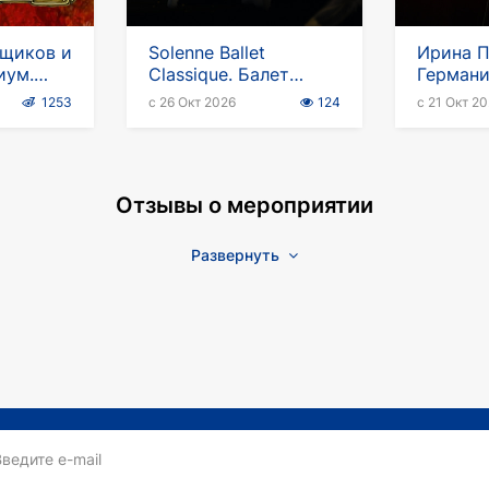
нщиков и
Solenne Ballet
Ирина П
иум.
Classique. Балет
Германи
 тур
"Лебединое озеро" -
стендап
1253
с 26 Окт 2026
124
с 21 Окт 2
Европейский тур
2026
Отзывы о мероприятии
Развернуть
Введите e-mail