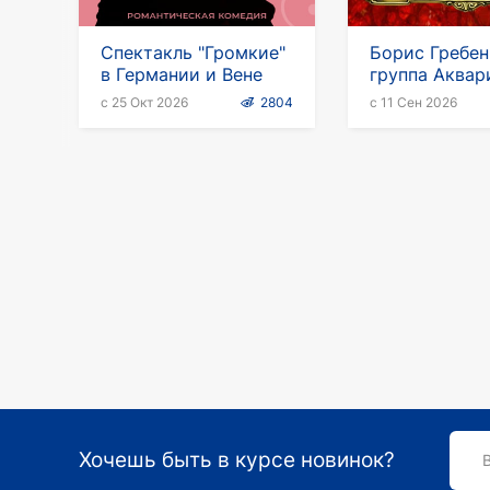
Спектакль "Громкие"
Борис Гребе
в Германии и Вене
группа Аквар
Европейский
с 25 Окт 2026
2804
с 11 Сен 2026
Хочешь быть в курсе новинок?