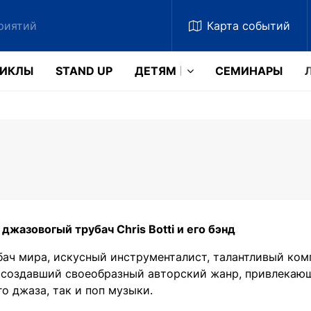
Карта
событий
ЗИКЛЫ
STAND UP
ДЕТЯМ
CЕМИНАРЫ
джазовогый
трубач
Chris Botti
и
его
бэнд
ач мира, искусный инструменталист, талантливый ком
 создавший своеобразный авторский жанр, привлекаю
о джаза, так и поп музыки.