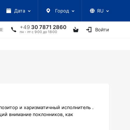
Дата
Город
RU
+49
30 7871 2860
ЛЕКЦИИ
УКРАИНСКИЕ АРТИСТЫ
ДРУГОЕ
Войти
ТВ
пн - пт с 9:00 до 18:00
позитор и харизматичный исполнитель .
щий внимание поклонников, как