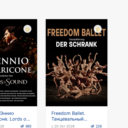
 Эннио
Freedom Ballet.
не. Lords of
Танцевальный
nd
спектакль "Шкаф"
026
985
с 20 Окт 2026
226