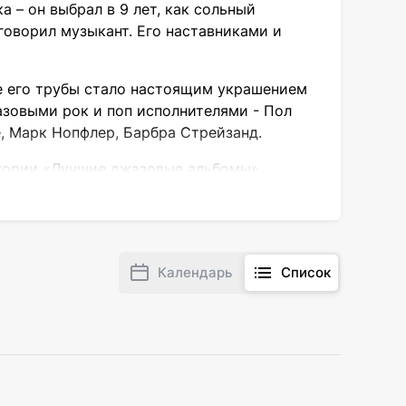
 – он выбрал в 9 лет, как сольный
говорил музыкант. Его наставниками и
ие его трубы стало настоящим украшением
азовыми рок и поп исполнителями - Пол
, Марк Нопфлер, Барбра Стрейзанд.
атегории «Лучшие джазовые альбомы».
стигали первого места в чарте джазовых
Календарь
Список
 критиков и слушателей со своими
ets» (2005) и «Chris Botti: Live with