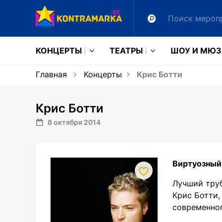
КОНЦЕРТЫ
ТЕАТРЫ
ШОУ И МЮ
Главная
Концерты
Крис Ботти
Крис Ботти
8 октября 2014
Виртуозный
Лучший труб
Крис Ботти,
современног