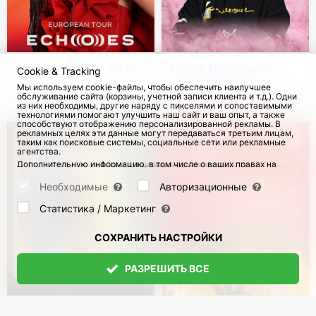
резиденты клуба
"
Карамель"
,
известные всем
клабберам
Inna в Германии 2026
Ирина Приходько.
Cookie & Tracking
Дюссельдорфа.
Стендап-тур "Mein
Мы используем cookie-файлы, чтобы обеспечить наилучшее
Tag"
обслуживание сайта (корзины, учетной записи клиента и т.д.). Одни
с 4 Дек 2026
125
22 Сен 2026
582
из них необходимы, другие наряду с пикселями и сопоставимыми
технологиями помогают улучшить наш сайт и ваш опыт, а также
способствуют отображению персонализированной рекламы. В
рекламных целях эти данные могут передаваться третьим лицам,
таким как поисковые системы, социальные сети или рекламные
агентства.
Дополнительную информацию, в том числе о ваших правах на
отзыв и возражения, можно найти на странице
Datenschutz
и
странице
AGB
.
Необходимые
Авторизационные
Пожалуйста, выберите ниже, какие куки могут быть установлены,
и подтвердите это нажатием кнопки "Сохранить настройки", или
Статистика / Маркетинг
примите все куки, нажав кнопку "Разрешить все":
СОХРАНИТЬ НАСТРОЙКИ
На отк
палубе
"
РАЗРЕШИТЬ ВСЕ
Futura"
для 
звучать
музыка в и