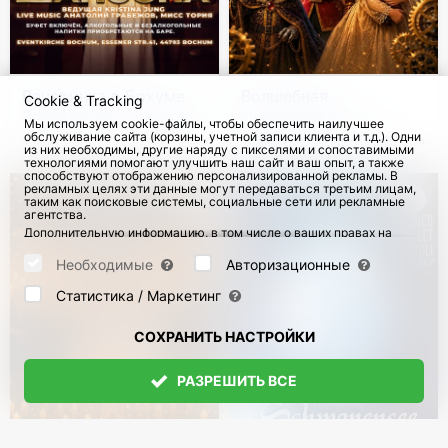
Вечеринка в Бохуме.
Волшебная
Cookie & Tracking
Золотые хиты шансона
Новогодняя Елка.
Мы используем cookie-файлы, чтобы обеспечить наилучшее
Щелкунчик – Время
обслуживание сайта (корзины, учетной записи клиента и т.д.). Одни
12 Сен 2026
с 5 Дек 2026
234
из них необходимы, другие наряду с пикселями и сопоставимыми
Волшебства!
технологиями помогают улучшить наш сайт и ваш опыт, а также
способствуют отображению персонализированной рекламы. В
рекламных целях эти данные могут передаваться третьим лицам,
таким как поисковые системы, социальные сети или рекламные
агентства.
Дополнительную информацию, в том числе о ваших правах на
отзыв и возражения, можно найти на странице
Datenschutz
и
странице
AGB
.
Необходимые
Авторизационные
Пожалуйста, выберите ниже, какие куки могут быть установлены,
и подтвердите это нажатием кнопки "Сохранить настройки", или
Статистика / Маркетинг
примите все куки, нажав кнопку "Разрешить все":
СОХРАНИТЬ НАСТРОЙКИ
РАЗРЕШИТЬ ВСЕ