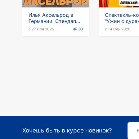
Илья Аксельрод в
Спектакль-к
Германии. Стендап
"Ужин с дура
тур
участии Алек
с 27 Ноя 2026
80
с 14 Сен 2026
Климушкина 
Германии
Хочешь быть в курсе новинок?