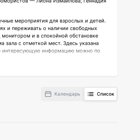
 юмористов — Лиона Измайлова, Геннадия
ичные мероприятия для взрослых и детей.
дях и переживать о наличии свободных
д монитором и в спокойной обстановке
а зала с отметкой мест. Здесь указана
чую интересующую информацию можно по
равится настоящий русский юмор. На
Календарь
Список
рта — Лион Измайлов, являющийся
ие известные артисты России, в числе