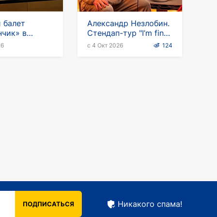
 балет
Александр Незлобин.
чик» в
Стендап-тур "I’m fine"
ии
на английском языке
26
с 4 Окт 2026
124
Никакого спама!
ПОДПИСАТЬСЯ