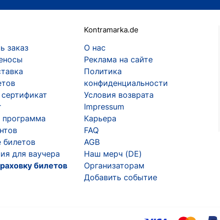
Kontramarka.de
ь заказ
О нас
еносы
Реклама на сайте
ставка
Политика
етов
конфиденциальности
 сертификат
Условия возврата
т
Impressum
 программа
Карьера
ентов
FAQ
 билетов
AGB
ия для ваучера
Наш мерч (DE)
раховку билетов
Организаторам
Добавить событие