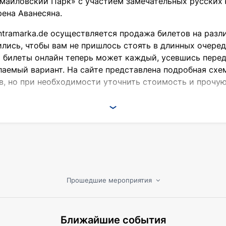
майловский Парк» с участием замечательных русских
рена Аванесяна.
ntramarka.de осуществляется продажа билетов на разл
лись, чтобы вам не пришлось стоять в длинных очере
ь билеты онлайн теперь может каждый, усевшись пере
аемый вариант. На сайте представлена подробная схем
ов, но при необходимости уточнить стоимость и про
к» постоянно привлекает тысячи зрителей, которым н
ся артисты:
Прошедшие мероприятия
елепых ситуациях в комическом жанре. Ведущий конце
Ближайшие события
е 40 лет. Его оригинальные монологи исполняли мног