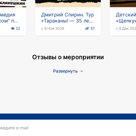
омедия
Дмитрий Спирин. Тур
Детский
ком" при
«Тараканы! — 35 лет»
«Щелкун
сея
в Германии
Герман
22
с 8 Ноя 2026
57
с 8 Дек 20
в
Отзывы о мероприятии
Развернуть
Введите e-mail