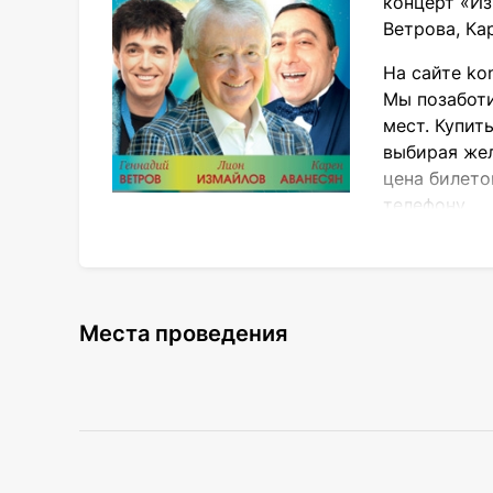
концерт «Из
Ветрова, Ка
На сайте ko
Мы позаботи
мест. Купит
выбирая жел
цена билет
телефону.
Для истинных ценителей
Концертная программа «Измайловский Пар
одной сцене собираются всем полюбившие
Места проведения
Л. Измайлов;
Г. Ветров;
К. Аванесян.
Они будут рассказывать о жизненных и н
популярным писателем-сатириком уже боле