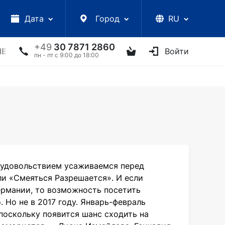
Дата
Город
RU
+49
30 7871 2860
ЛЕКЦИИ
УКРАИНСКИЕ АРТИСТЫ
ДРУГОЕ
Войти
ТВ
пн - пт с 9:00 до 18:00
 удовольствием усаживаемся перед
ли «Смеяться Разрешается». И если
рмании, то возможность посетить
 Но не в 2017 году. Январь-февраль
поскольку появится шанс сходить на