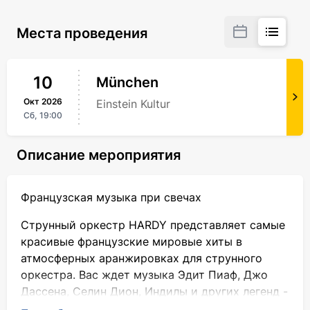
Места проведения
10
München
Окт
2026
Einstein Kultur
Сб,
19:00
Описание мероприятия
Французская музыка при свечах
Струнный оркестр HARDY представляет самые
красивые французские мировые хиты в
атмосферных аранжировках для струнного
оркестра. Вас ждет музыка Эдит Пиаф, Джо
Дассена, Селин Дион, Индилы и других легенд -
в сопровождении сотен свечей и особой