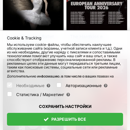
Вы готовы к встрече с легендой?
Iconic Classical Ballet.
The Hardkiss в
Cookie & Tracking
Балет "Лебединое
Германии 2026
Мы используем cookie-файлы, чтобы обеспечить наилучшее
озеро" в Германии
обслуживание сайта (корзины, учетной записи клиента и т.д.). Одни
с 9 Янв 2027
с 8 Ноя 2026
190
из них необходимы, другие наряду с пикселями и сопоставимыми
технологиями помогают улучшить наш сайт и ваш опыт, а также
способствуют отображению персонализированной рекламы. В
рекламных целях эти данные могут передаваться третьим лицам,
таким как поисковые системы, социальные сети или рекламные
агентства.
Дополнительную информацию, в том числе о ваших правах на
отзыв и возражения, можно найти на странице
Datenschutz
и
странице
AGB
.
Необходимые
Авторизационные
Пожалуйста, выберите ниже, какие куки могут быть установлены,
и подтвердите это нажатием кнопки "Сохранить настройки", или
Статистика / Маркетинг
примите все куки, нажав кнопку "Разрешить все":
СОХРАНИТЬ НАСТРОЙКИ
РАЗРЕШИТЬ ВСЕ