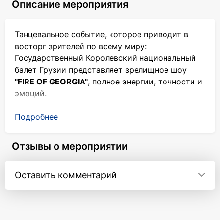
Описание мероприятия
Танцевальное событие, которое приводит в
восторг зрителей по всему миру:
Государственный Королевский национальный
балет Грузии представляет зрелищное шоу
"FIRE OF GEORGIA"
, полное энергии, точности и
эмоций.
Более 40 миллионов зрителей в более чем 80
Подробнее
странах мира уже прославили труппу.
Блестящая техника, безошибочная
Отзывы о мероприятии
выразительность и взрывная энергия - артисты
запускают настоящий фейерверк ритма, силы и
страсти.
Оставить комментарий
В шоу уникальным образом сочетаются
многовековые традиции грузинского танца и
современная хореографическая постановка.