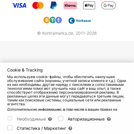
названию программы: "FIRE OF GEORGIA" Это не
просто последовательность танцев, а
драматургически выстроенное сценическое
произведение, которое впечатляюще
воплощает в жизнь историю, душу и энергию
© Kontramarka.de,
2011-2026
Грузии.
Под руководством Гелы Поцхишвили и Майи
Кикнадзе ансамбль на протяжении десятилетий
олицетворяет собой высочайшее качество,
Cookie & Tracking
неповторимый хореографический почерк и
Мы используем cookie-файлы, чтобы обеспечить наилучшее
международный энтузиазм.
обслуживание сайта (корзины, учетной записи клиента и т.д.). Одни
из них необходимы, другие наряду с пикселями и сопоставимыми
технологиями помогают улучшить наш сайт и ваш опыт, а также
Незабываемый опыт, который можно не
способствуют отображению персонализированной рекламы. В
рекламных целях эти данные могут передаваться третьим лицам,
только увидеть, но и почувствовать.
таким как поисковые системы, социальные сети или рекламные
агентства.
Когда танец становится огнем: "FIRE OF
Дополнительную информацию, в том числе о ваших правах на
GEORGIA"
отзыв и возражения, можно найти на странице
Datenschutz
и
странице
AGB
.
Необходимые
Авторизационные
Пожалуйста, выберите ниже, какие куки могут быть установлены,
и подтвердите это нажатием кнопки "Сохранить настройки", или
Статистика / Маркетинг
примите все куки, нажав кнопку "Разрешить все":