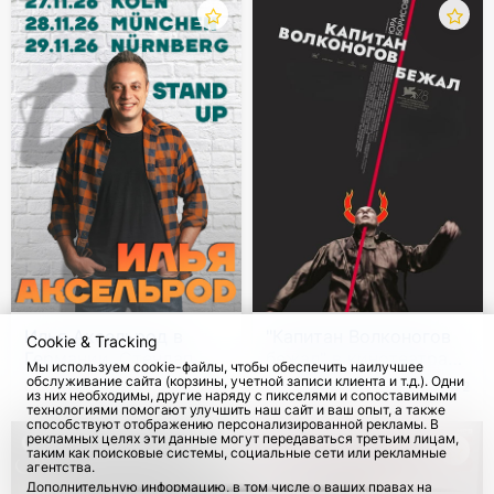
Собранные от концерта средства (100% цены
билета) будут переданы в благотворительный
фонд AGOV. Объединяемся во имя мира в
Украине!
Meet&Greet: вход на концерт + вечеринка после
основного концерта с возможностью общения
со звездами концерта. Фото, видео. Небольшая
культурная программа, аукцион.
Организаторы концерта оставляют за собой
право изменения состава участников концерта.
Илья Аксельрод в
"Капитан Волконогов
Cookie & Tracking
Германии. Стендап
бежал" в кинотеатрах
Мы используем cookie-файлы, чтобы обеспечить наилучшее
тур
Германии
обслуживание сайта (корзины, учетной записи клиента и т.д.). Одни
с 27 Ноя 2026
87
с 16 Сен 2026
672
Найкращі українські артисти вирішили
из них необходимы, другие наряду с пикселями и сопоставимыми
технологиями помогают улучшить наш сайт и ваш опыт, а также
зібратися в одному місці, щоб представити
способствуют отображению персонализированной рекламы. В
рекламных целях эти данные могут передаваться третьим лицам,
глядачам ексклюзивний концерт «Доброго
таким как поисковые системы, социальные сети или рекламные
агентства.
вечора, ми з України». Фраза вже стала
Дополнительную информацию, в том числе о ваших правах на