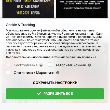
Звезда по имени
Рок-хиты.
Cookie & Tracking
Солнце - Трибьют
Симфонический
Мы используем cookie-файлы, чтобы обеспечить наилучшее
КИНО в Германии
трибьют "Я хочу быть
обслуживание сайта (корзины, учетной записи клиента и т.д.). Одни
с 3 Дек 2026
3750
с 7 Янв 2027
52
из них необходимы, другие наряду с пикселями и сопоставимыми
с тобой"
технологиями помогают улучшить наш сайт и ваш опыт, а также
способствуют отображению персонализированной рекламы. В
рекламных целях эти данные могут передаваться третьим лицам,
таким как поисковые системы, социальные сети или рекламные
агентства.
Дополнительную информацию, в том числе о ваших правах на
отзыв и возражения, можно найти на странице
Datenschutz
и
странице
AGB
.
Необходимые
Авторизационные
Пожалуйста, выберите ниже, какие куки могут быть установлены,
и подтвердите это нажатием кнопки "Сохранить настройки", или
Статистика / Маркетинг
примите все куки, нажав кнопку "Разрешить все":
СОХРАНИТЬ НАСТРОЙКИ
РАЗРЕШИТЬ ВСЕ