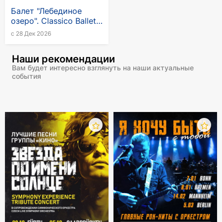
Балет "Лебединое
композиции!
озеро". Classico Ballet
Napoli 2026-2027
с 28 Дек 2026
Наши рекомендации
Вам будет интересно взглянуть на наши актуальные
события