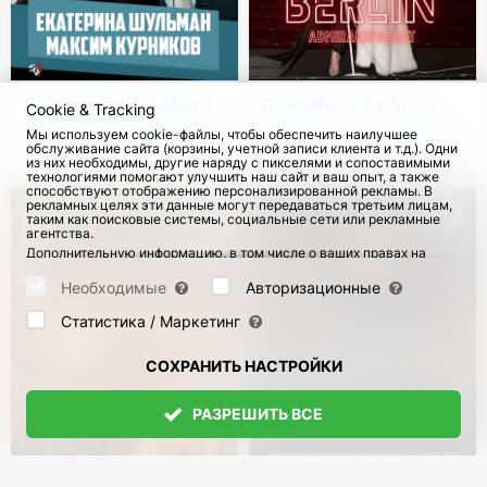
Екатерина Шульман и
Grey Wiese. Le Show в
Cookie & Tracking
Максим Курников в
Берлине
Мы используем cookie-файлы, чтобы обеспечить наилучшее
Германии
обслуживание сайта (корзины, учетной записи клиента и т.д.). Одни
с 8 Сен 2026
54
20 Сен 2026
2040
из них необходимы, другие наряду с пикселями и сопоставимыми
технологиями помогают улучшить наш сайт и ваш опыт, а также
способствуют отображению персонализированной рекламы. В
рекламных целях эти данные могут передаваться третьим лицам,
таким как поисковые системы, социальные сети или рекламные
агентства.
Дополнительную информацию, в том числе о ваших правах на
отзыв и возражения, можно найти на странице
Datenschutz
и
странице
AGB
.
Необходимые
Авторизационные
Пожалуйста, выберите ниже, какие куки могут быть установлены,
и подтвердите это нажатием кнопки "Сохранить настройки", или
Статистика / Маркетинг
примите все куки, нажав кнопку "Разрешить все":
СОХРАНИТЬ НАСТРОЙКИ
РАЗРЕШИТЬ ВСЕ