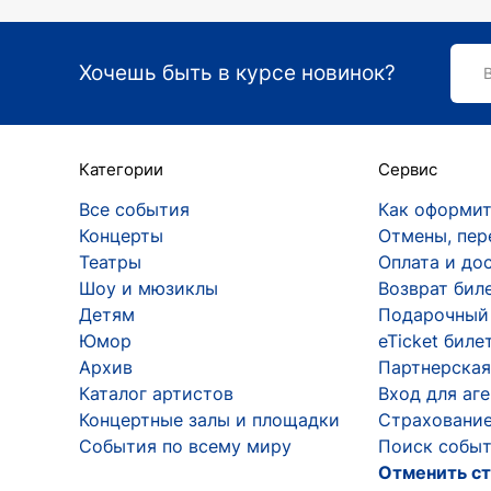
В настоящее время артист активно занима
знаменитости. Хиты Степана Гиги дарят 
Интересные факты:
Хочешь быть в курсе новинок?
Степан Гига является одним из немн
никогда не давал концертов в России
Категории
Сервис
На одном из концертов в Хмельницко
Все события
Как оформит
забыла это шоу.
Концерты
Отмены, пер
Театры
Оплата и до
Шоу и мюзиклы
Возврат бил
Детям
Подарочный
Юмор
eTicket биле
Архив
Партнерская
Каталог артистов
Вход для аг
Концертные залы и площадки
Страхование
События по всему миру
Поиск событ
Отменить ст