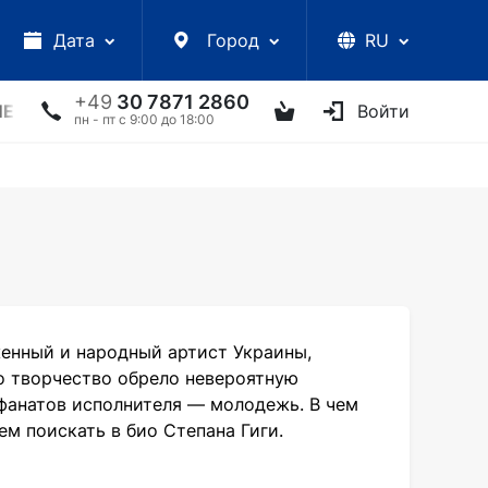
Дата
Город
RU
+49
30 7871 2860
ЛЕКЦИИ
УКРАИНСКИЕ АРТИСТЫ
ДРУГОЕ
Войти
ТВ
пн - пт с 9:00 до 18:00
женный и народный артист Украины,
го творчество обрело невероятную
 фанатов исполнителя — молодежь. В чем
ем поискать в био Степана Гиги.