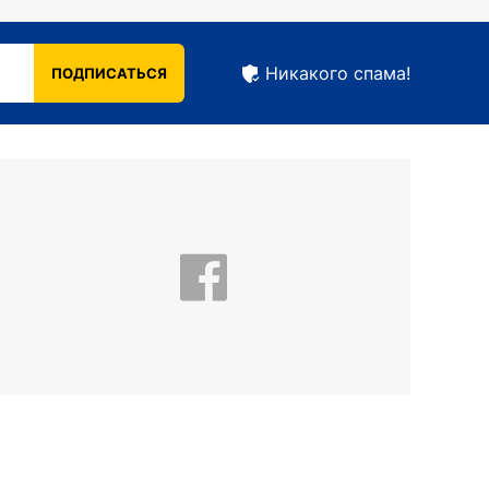
лаги. Публика охотно ходит на концерты
ивать непростые времена.
Никакого спама!
ПОДПИСАТЬСЯ
й поет исключительно на родном языке. Он
оркестровую яму. Публика однозначно не