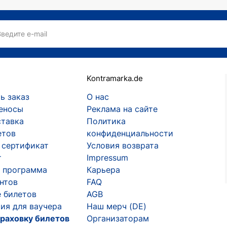
ется творчеством, много гастролирует и собирает анш
зрителям массу положительных эмоций, помогают переж
Введите e-mail
огих представителей украинского шоу-бизнеса, которы
, хотя такие предложения были неоднократно.
Kontramarka.de
й филармонии артист упал вверх тормашками прямо в 
ь заказ
О нас
еносы
Реклама на сайте
ставка
Политика
етов
конфиденциальности
 сертификат
Условия возврата
т
Impressum
 программа
Карьера
ентов
FAQ
 билетов
AGB
ия для ваучера
Наш мерч (DE)
раховку билетов
Организаторам