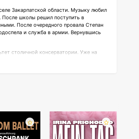
 селе Закарпатской области. Музыку любил
». После школы решил поступить в
шными. После очередного провала Степан
одоспела и служба в армии. Вернувшись
ьтет столичной консерватории. Уже на
тной филармонии, а чуть позже создает
ьной карьерой.
cords и выпуск пяти студийных альбомов.
оду его продажи достигли миллионного
 него их три. И это не единственные