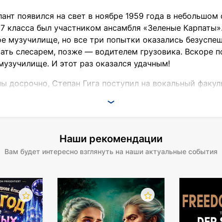
ант появился на свет в ноябре 1959 года в небольшом
с 7 класса был участником ансамбля «Зеленые Карпаты
е музучилище, но все три попытки оказались безуспе
ать слесарем, позже — водителем грузовика. Вскоре п
музучилище. И этот раз оказался удачным!
ны досрочно, Степан Гига поступил на вокальный факул
вестной в то время группы «Стожары».
рнулся в Закарпатье. Там он становится солистом мес
сле распада ансамбля Степан Гига решает заняться сол
Наши рекомендации
 певца
Вам будет интересно взглянуть на наши актуальные события
тало создание собственной студии звукозаписи GIGARe
алі» — можно с легкостью назвать знаковым. В 2002 г
 в Украине, получившим «Золотой диск». В целом же у