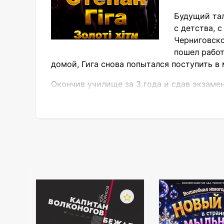
Будущий тал
с детства, 
Черниговско
пошел работ
домой, Гига снова попытался поступить в 
Окончив училище за 3 года и сдав экзаме
втором курсе он стал солистом весьма из
После окончания консерватории Степан ве
джаз-рок-группу «Бескид». В 1991 году по
Творческие достижения и награды
Результатом творческих усилий артиста с
Третий по счету диск Гиги — «Вулиця Нат
тиража. Это сделало Гигу первым артистом
награды и звания артиста.