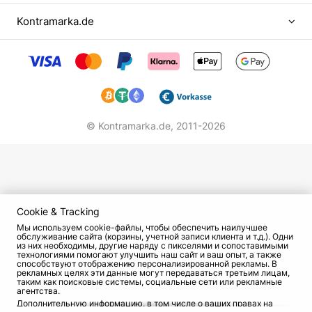
девушки. Уже на первом курсе несколько
Kontramarka.de
столичных трупп предлагали ей места.
Поступали на ознакомление и сценарии лент от
лучших режиссеров того периода. Одной из
ярких страниц стала комедия Гайдая. В фильме
«На Дерибасовской хорошая погода, или На
Брайтон-Бич опять идут дожди» Нонна
примерила образ танцовщицы кордебалета.
© Kontramarka.de,
2011-2026
Гришаевой пригодился опыт, который она
получила в балетной школе. Затем последовали
киноленты:
«Московские каникулы»;
Cookie & Tracking
«Графиня де Монсоро»;
Мы используем cookie-файлы, чтобы обеспечить наилучшее
«Первый удар».
обслуживание сайта (корзины, учетной записи клиента и т.д.). Одни
из них необходимы, другие наряду с пикселями и сопоставимыми
технологиями помогают улучшить наш сайт и ваш опыт, а также
В последней ленте Нонне Гришаевой
способствуют отображению персонализированной рекламы. В
рекламных целях эти данные могут передаваться третьим лицам,
посчастливилось работать с Джеки Чаном,
таким как поисковые системы, социальные сети или рекламные
агентства.
который был восхищен профессионализмом
Дополнительную информацию, в том числе о ваших правах на