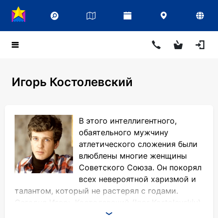
Игорь Костолевский
В этого интеллигентного,
обаятельного мужчину
атлетического сложения были
влюблены многие женщины
Советского Союза. Он покорял
всех невероятной харизмой и
талантом, который не растерял с годами.
Сегодня Игорь Костолевский (Igor Kostolevskiy)
– известный актер театра и кино,