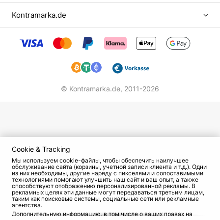
Парень не растерялся и тут же отправился в
ГИТИС. Здесь ему повезло больше: он поступил
Kontramarka.de
на курс театрального режиссера, народного
артиста СССР Андрея Гончарова. Родители,
узнавшие, что их сын решил стать
профессиональным актером, ужаснулись, но
ничего не смогли сделать со своенравным
отпрыском.
© Kontramarka.de,
2011-2026
Карьера в театре и кино
На момент окончания ГИТИСа Костолевский
считался одним из лучших выпускников,
Cookie & Tracking
поэтому многие театры предлагали ему работу.
Мы используем cookie-файлы, чтобы обеспечить наилучшее
Игорь выбрал Маяковку – и остался предан ей
обслуживание сайта (корзины, учетной записи клиента и т.д.). Одни
на 4 десятка лет.
из них необходимы, другие наряду с пикселями и сопоставимыми
технологиями помогают улучшить наш сайт и ваш опыт, а также
способствуют отображению персонализированной рекламы. В
Худруком театра в то время был его педагог
рекламных целях эти данные могут передаваться третьим лицам,
таким как поисковые системы, социальные сети или рекламные
Андрей Гончаров. Поначалу отношения между
агентства.
Дополнительную информацию, в том числе о ваших правах на
молодым артистом и маститым режиссером