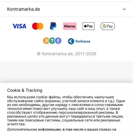
биологом. Она посещала подготовительные
Kontramarka.de
курсы и приняла решение поступать в
биотехнический вуз. Все изменилось в один
момент. На школьном спектакле ее заметила
помощница Евгения Симонова и посоветовала
выбрать другой путь — поступить в
театральное училище имени Щукина. Решение
привело родных в шок. Но желание развивать
© Kontramarka.de,
2011-2026
свой талант помогло Кате подготовить
несколько произведений за короткое время и
предстать перед приемной комиссией. Гусева
поступила на курс Симонова. А родители,
которые не были рады такому решению, вскоре
Cookie & Tracking
любовались и восхищались своей дочерью,
Мы используем cookie-файлы, чтобы обеспечить наилучшее
обслуживание сайта (корзины, учетной записи клиента и т.д.). Одни
наблюдая за игрой из зала.
из них необходимы, другие наряду с пикселями и сопоставимыми
технологиями помогают улучшить наш сайт и ваш опыт, а также
способствуют отображению персонализированной рекламы. В
Начало творческого пути
рекламных целях эти данные могут передаваться третьим лицам,
таким как поисковые системы, социальные сети или рекламные
агентства.
В кино Катя дебютировала еще в студенчестве.
Дополнительную информацию, в том числе о ваших правах на