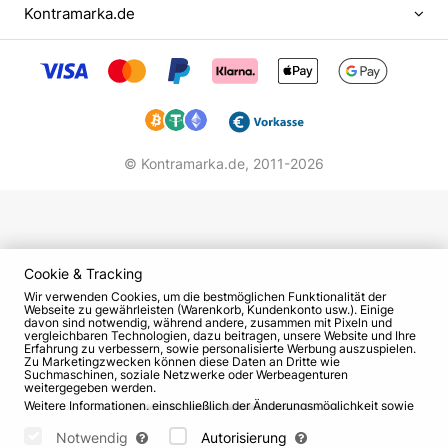
Kontramarka.de
zukünftigen Stars wurde er von der Universität
verwiesen.
Der Wunsch, Schauspieler zu werden, war
unglaublich stark, so dass Porechenkov erneut
Unterlagen einreichte, dieses Mal an der Akademie
der Theaterkünste in Leningrad. Er wurde in den
© Kontramarka.de,
2011-2026
Kurs von Veniamin Filshtinsky aufgenommen,
einem anerkannten Guru in der Ausbildung junger
Menschen, und schloss ihn erfolgreich ab und
erhielt das begehrte Diplom.
Cookie & Tracking
Der Beginn seiner Karriere
Wir verwenden Cookies, um die bestmöglichen Funktionalität der
Webseite zu gewährleisten (Warenkorb, Kundenkonto usw.). Einige
davon sind notwendig, während andere, zusammen mit Pixeln und
vergleichbaren Technologien, dazu beitragen, unsere Website und Ihre
Der Ausgangspunkt für den frisch gebackenen
Erfahrung zu verbessern, sowie personalisierte Werbung auszuspielen.
Schauspieler war das Theater "Am Krjukow-Kanal".
Zu Marketingzwecken können diese Daten an Dritte wie
Suchmaschinen, soziale Netzwerke oder Werbeagenturen
Nach einiger Zeit wechselte Porechenkov in die
weitergegeben werden.
Weitere Informationen, einschließlich der Änderungsmöglichkeit sowie
Truppe des Lensovet-Dramatheaters. Hier
Widerspruchsrechte, finden Sie auf den Seiten
Datenschutz
und
AGB
.
sammelte er die notwendigen Erfahrungen, die ihm
Bitte wählen Sie unten aus, welche Cookies gesetzt werden können
Notwendig
Autorisierung