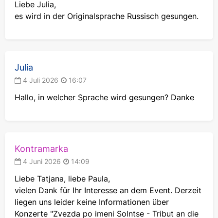
Liebe Julia,
talentierte Dichter und Komponist, Schauspieler
es wird in der Originalsprache Russisch gesungen.
und Künstler, der unersetzliche Leiter der Band
KINO wurde zu einer wahren Musiklegende, zur
Stimme der Freiheit und des Wandels. Der Künstler
ist immer noch ein Idol für Hunderttausende von
Julia
Fans. Die kurze, aber glänzende Karriere des
erstaunlichen Künstlers hinterließ eine
4 Juli 2026
16:07
unauslöschliche Spur in der Kunst und in den
Hallo, in welcher Sprache wird gesungen? Danke
Herzen der Fans. Das Konzert "A Star Called Sun"
wird es den Fans des legendären Musikers
ermöglichen, in eine nostalgische Atmosphäre
einzutauchen, den Live-Sound ihrer Lieblingshits
Kontramarka
zu genießen und die einzigartige Energie von
Viktor Tsoi, der hellen Koryphäe seiner Zeit, im
4 Juni 2026
14:09
Laufe der Jahre zu spüren.
Liebe Tatjana, liebe Paula,
vielen Dank für Ihr Interesse an dem Event. Derzeit
Berühmte Kompositionen von KINO in
liegen uns leider keine Informationen über
symphonischer Aufführung
Konzerte "Zvezda po imeni Solntse - Tribut an die