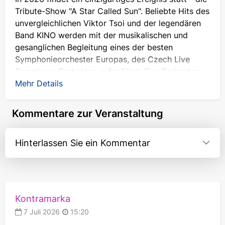
Tribute-Show "A Star Called Sun". Beliebte Hits des
unvergleichlichen Viktor Tsoi und der legendären
Band KINO werden mit der musikalischen und
gesanglichen Begleitung eines der besten
Symphonieorchester Europas, des Czech Live
Symphony Orchestra, aufgeführt. Das Orchester
wird alten, längst bekannten Liedern einen neuen
Mehr Details
Klang verleihen. Verpassen Sie nicht die Chance,
beim KINO-Konzert in Deutschland eine großartige
Kommentare zur Veranstaltung
Kombination aus klassischem Rock und
Instrumentalmusik zu erleben. Tickets für die
Hinterlassen Sie ein Kommentar
Veranstaltung sind bereits unter kontramarka.de
erhältlich.
Warum Sie das Sinfoniekonzert "KINO"
besuchen sollten
Kontramarka
Der Name Viktor Tsoi ist auch denjenigen ein
7 Juli 2026
15:20
Begriff, die sich nicht als Rockfans bezeichnen. Der