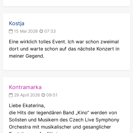
unvergessliches Erlebnis zu bieten. Lassen Sie sich
dieses einmalige Ereignis nicht entgehen. Wählen
Sie die besten Plätze und buchen Sie Tickets für
Kostja
das Konzert von KINO in Begleitung eines
Symphonieorchesters im Kontramarka.
15 Mai 2026
07:33
Eine wirklich tolles Event. Ich war schon zweimal
dort und warte schon auf das nächste Konzert in
meiner Gegend.
Kontramarka
29 April 2026
09:51
Liebe Ekaterina,
die Hits der legendären Band „Kino“ werden von
Solisten und Musikern des Czech Live Symphony
Orchestra mit musikalischer und gesanglicher