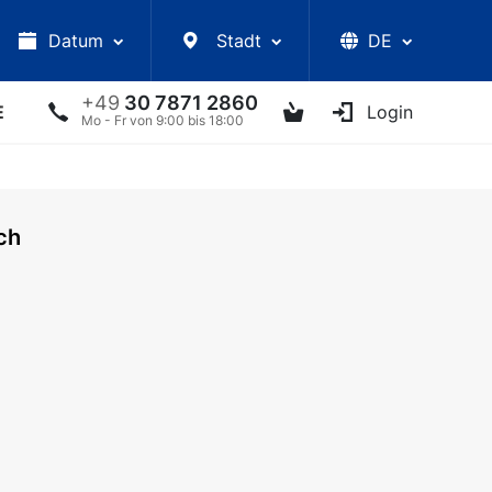
Datum
Stadt
DE
+49
30 7871 2860
E
VORLESUNGEN
UKRAINISCHE ARTISTEN
Login
AN
Mo - Fr von 9:00 bis 18:00
ch