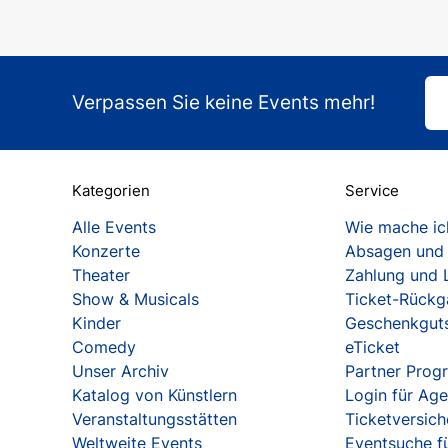
Verpassen Sie keine Events mehr!
Kategorien
Service
Alle Events
Wie mache ich
Konzerte
Absagen und
Theater
Zahlung und 
Show & Musicals
Ticket-Rück
Kinder
Geschenkgut
Comedy
eTicket
Unser Archiv
Partner Pro
Katalog von Künstlern
Login für Ag
Veranstaltungsstätten
Ticketversic
Weltweite Events
Eventsuche fü