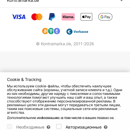
Kontramarka.de
© Kontramarka.de,
2011-2026
Cookie & Tracking
Мы используем cookie-файлы, чтобы обеспечить наилучшее
обслуживание сайта (корзины, учетной записи клиента и т.д.). Одни
из них необходимы, другие наряду с пикселями и сопоставимыми
технологиями помогают улучшить наш сайт и ваш опыт, а также
способствуют отображению персонализированной рекламы. В
рекламных целях эти данные могут передаваться третьим лицам,
таким как поисковые системы, социальные сети или рекламные
агентства.
Дополнительную информацию, в том числе о ваших правах на
отзыв и возражения, можно найти на странице
Datenschutz
и
странице
AGB
.
Необходимые
Авторизационные