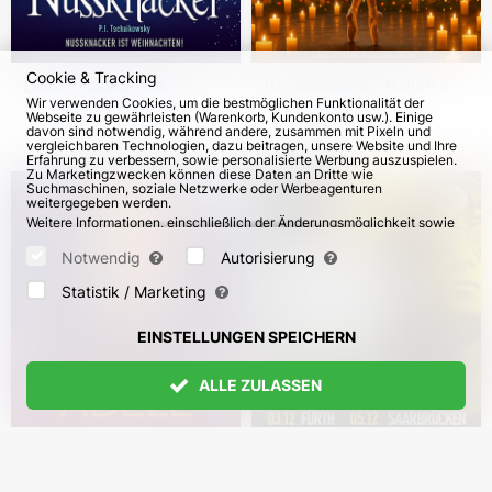
Cookie & Tracking
Der Nussknacker.
Winterzauber: Ballett-
Wir verwenden Cookies, um die bestmöglichen Funktionalität der
Classico Ballet Napoli
Geschichten im
Webseite zu gewährleisten (Warenkorb, Kundenkonto usw.). Einige
2026-2027
Kerzenschein mit einem
davon sind notwendig, während andere, zusammen mit Pixeln und
vom 11. Dez 2026
56
vom 14. Dez 2026
vergleichbaren Technologien, dazu beitragen, unsere Website und Ihre
live Kammerorchester
Erfahrung zu verbessern, sowie personalisierte Werbung auszuspielen.
Zu Marketingzwecken können diese Daten an Dritte wie
Suchmaschinen, soziale Netzwerke oder Werbeagenturen
weitergegeben werden.
Weitere Informationen, einschließlich der Änderungsmöglichkeit sowie
Widerspruchsrechte, finden Sie auf den Seiten
Datenschutz
und
AGB
.
Bitte wählen Sie unten aus, welche Cookies gesetzt werden können
Notwendig
Autorisierung
und bestätigen Sie durch Klicken auf "Einstellungen speichern" oder
akzeptieren Sie alle Cookies durch Klicken auf "Alle zulassen":
Statistik / Marketing
EINSTELLUNGEN SPEICHERN
ALLE ZULASSEN