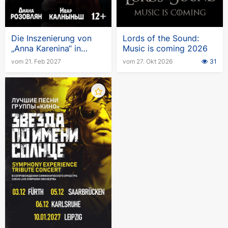
Die Inszenierung von
Lords of the Sound:
„Anna Karenina“ in
Music is coming 2026
Deutschland
vom 21. Feb 2027
vom 27. Okt 2026
31