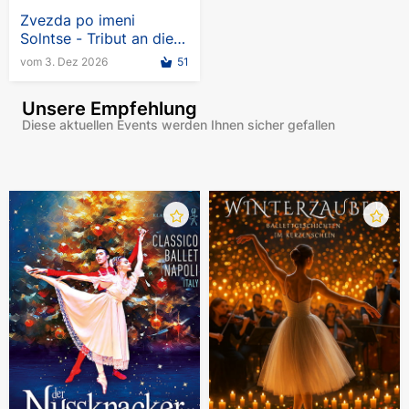
Zvezda po imeni
Solntse - Tribut an die
Band KINO in
vom 3. Dez 2026
51
Deutschland
Unsere Empfehlung
Diese aktuellen Events werden Ihnen sicher gefallen