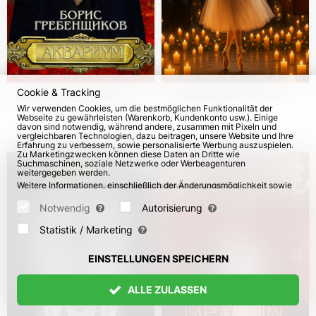
Cookie & Tracking
Boris Grebenshchikov
Winterzauber: Ballett-
Wir verwenden Cookies, um die bestmöglichen Funktionalität der
und die Band Aquarium.
Geschichten im
Webseite zu gewährleisten (Warenkorb, Kundenkonto usw.). Einige
Europatournee
Kerzenschein mit einem
davon sind notwendig, während andere, zusammen mit Pixeln und
vom 11. Sep 2026
1283
vom 14. Dez 2026
vergleichbaren Technologien, dazu beitragen, unsere Website und Ihre
live Kammerorchester
Erfahrung zu verbessern, sowie personalisierte Werbung auszuspielen.
Zu Marketingzwecken können diese Daten an Dritte wie
Suchmaschinen, soziale Netzwerke oder Werbeagenturen
weitergegeben werden.
Weitere Informationen, einschließlich der Änderungsmöglichkeit sowie
Widerspruchsrechte, finden Sie auf den Seiten
Datenschutz
und
AGB
.
Bitte wählen Sie unten aus, welche Cookies gesetzt werden können
Notwendig
Autorisierung
und bestätigen Sie durch Klicken auf "Einstellungen speichern" oder
akzeptieren Sie alle Cookies durch Klicken auf "Alle zulassen":
Statistik / Marketing
EINSTELLUNGEN SPEICHERN
ALLE ZULASSEN