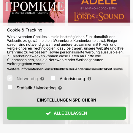
Cookie & Tracking
Das Theaterstück
ADELE Sympho Show
Wir verwenden Cookies, um die bestmöglichen Funktionalität der
"Gromkie" (ru) in
2026 by Lords of the
Webseite zu gewährleisten (Warenkorb, Kundenkonto usw.). Einige
Deutschland und Wien
Sound
davon sind notwendig, während andere, zusammen mit Pixeln und
vom 25. Okt 2026
2804
vom 18. Okt 2026
3329
vergleichbaren Technologien, dazu beitragen, unsere Website und Ihre
Erfahrung zu verbessern, sowie personalisierte Werbung auszuspielen.
Zu Marketingzwecken können diese Daten an Dritte wie
Suchmaschinen, soziale Netzwerke oder Werbeagenturen
weitergegeben werden.
Weitere Informationen, einschließlich der Änderungsmöglichkeit sowie
Widerspruchsrechte, finden Sie auf den Seiten
Datenschutz
und
AGB
.
Bitte wählen Sie unten aus, welche Cookies gesetzt werden können
Notwendig
Autorisierung
und bestätigen Sie durch Klicken auf "Einstellungen speichern" oder
akzeptieren Sie alle Cookies durch Klicken auf "Alle zulassen":
Statistik / Marketing
EINSTELLUNGEN SPEICHERN
ALLE ZULASSEN