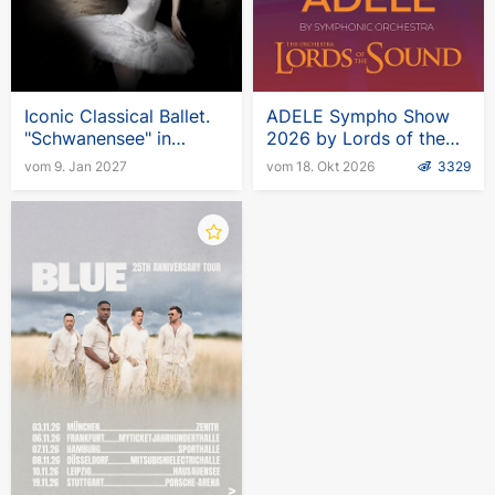
Für jedes Kind und jeden Erwachsenen sind
gesonderte Eintrittskarten erhältlich.
Iconic Classical Ballet.
ADELE Sympho Show
"Schwanensee" in
2026 by Lords of the
Deutschland
Sound
vom 9. Jan 2027
vom 18. Okt 2026
3329