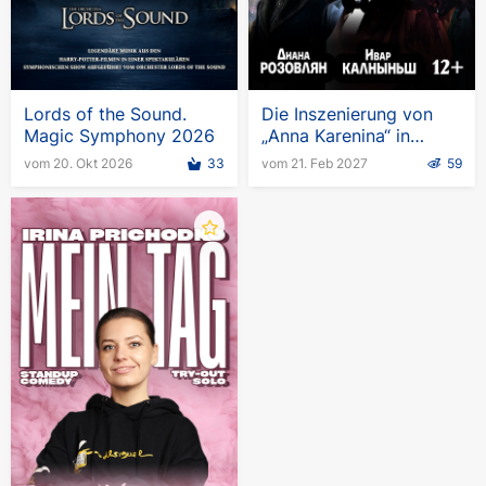
Lords of the Sound.
Die Inszenierung von
Magic Symphony 2026
„Anna Karenina“ in
Deutschland
vom 20. Okt 2026
33
vom 21. Feb 2027
59