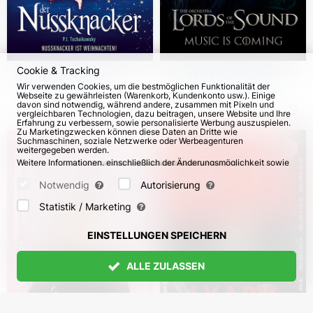
Cookie & Tracking
Der Nussknacker.
Lords of the Sound:
Wir verwenden Cookies, um die bestmöglichen Funktionalität der
Classico Ballet Napoli
Music is coming 2026
Webseite zu gewährleisten (Warenkorb, Kundenkonto usw.). Einige
2026-2027
davon sind notwendig, während andere, zusammen mit Pixeln und
vom 11. Dez 2026
58
vom 27. Okt 2026
553
vergleichbaren Technologien, dazu beitragen, unsere Website und Ihre
Erfahrung zu verbessern, sowie personalisierte Werbung auszuspielen.
Zu Marketingzwecken können diese Daten an Dritte wie
Suchmaschinen, soziale Netzwerke oder Werbeagenturen
weitergegeben werden.
Weitere Informationen, einschließlich der Änderungsmöglichkeit sowie
Widerspruchsrechte, finden Sie auf den Seiten
Datenschutz
und
AGB
.
Bitte wählen Sie unten aus, welche Cookies gesetzt werden können
Notwendig
Autorisierung
und bestätigen Sie durch Klicken auf "Einstellungen speichern" oder
akzeptieren Sie alle Cookies durch Klicken auf "Alle zulassen":
Statistik / Marketing
EINSTELLUNGEN SPEICHERN
ALLE ZULASSEN