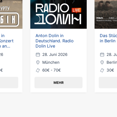
 in
Anton Dolin in
Das Stüc
Konzert
Deutschland. Radio
in Berlin
 an
Dolin Live
in
26
28. Juni 2026
28. J
München
Berli
7€
60€ - 70€
30€
MEHR