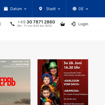
Datum
Stadt
DE
+49
30 7871 2860
E
VORLESUNGEN
UKRAINISCHE ARTISTEN
Login
AN
Mo - Fr von 9:00 bis 18:00