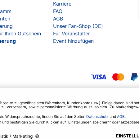
Karriere
gramm
FAQ
enten
AGB
herung
Unser Fan-Shop (DE)
r Ihren Gutschein
Für Veranstalter
herung
Event hinzufügen
Webseite zu gewährleisten (Warenkorb, Kundenkonto usw.). Einige davon sind n
g zu verbessern, sowie personalisierte Werbung auszuspielen. Zu Marketing
wie Widerspruchsrechte, finden Sie auf den Seiten
Datenschutz
und
AGB
.
nd bestätigen Sie durch Klicken auf "Einstellungen speichern" oder akzeptieren
EINSTELL
istik / Marketing