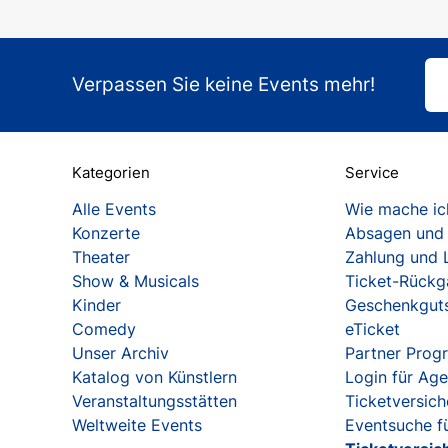
Verpassen Sie keine Events mehr!
Kategorien
Service
Alle Events
Wie mache ich
Konzerte
Absagen und
Theater
Zahlung und 
Show & Musicals
Ticket-Rück
Kinder
Geschenkgut
Comedy
eTicket
Unser Archiv
Partner Pro
Katalog von Künstlern
Login für Ag
Veranstaltungsstätten
Ticketversic
Weltweite Events
Eventsuche fü