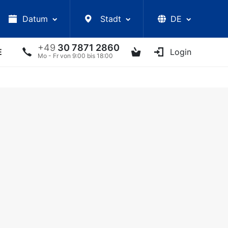
Datum
Stadt
DE
+49
30 7871 2860
E
VORLESUNGEN
UKRAINISCHE ARTISTEN
Login
AN
Mo - Fr von 9:00 bis 18:00