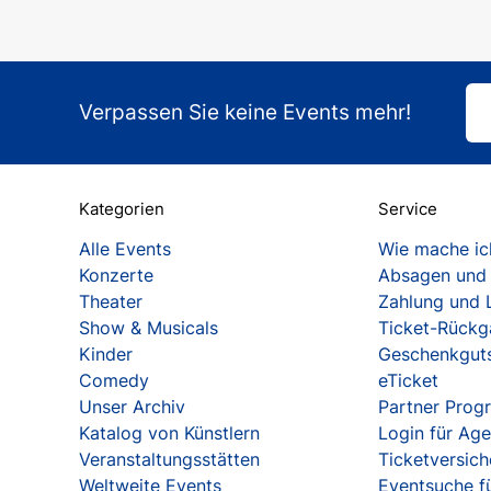
Verpassen Sie keine Events mehr!
Kategorien
Service
Alle Events
Wie mache ich
Konzerte
Absagen und
Theater
Zahlung und 
Show & Musicals
Ticket-Rück
Kinder
Geschenkgut
Comedy
eTicket
Unser Archiv
Partner Pro
Katalog von Künstlern
Login für Ag
Veranstaltungsstätten
Ticketversic
Weltweite Events
Eventsuche fü