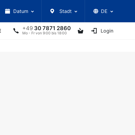
Datum
Stadt
DE
+49
30 7871 2860
E
VORLESUNGEN
UKRAINISCHE ARTISTEN
Login
AN
Mo - Fr von 9:00 bis 18:00