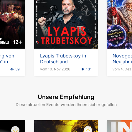
ung von
Lyapis Trubetskoy in
Novogod
“ in
Deutschland
Neujahr 
Seifenbl
59
vom 10. Nov 2026
131
vom 4. Dez
Unsere Empfehlung
Diese aktuellen Events werden Ihnen sicher gefallen