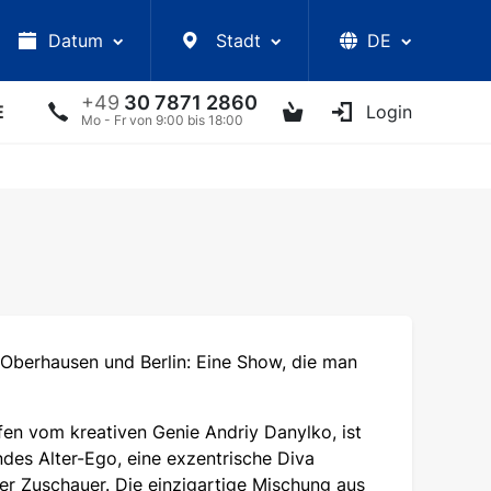
Datum
Stadt
DE
+49
30 7871 2860
E
VORLESUNGEN
UKRAINISCHE ARTISTEN
Login
AN
Mo - Fr von 9:00 bis 18:00
berhausen und Berlin: Eine Show, die man
en vom kreativen Genie Andriy Danylko, ist
rndes Alter-Ego, eine exzentrische Diva
der Zuschauer. Die einzigartige Mischung aus