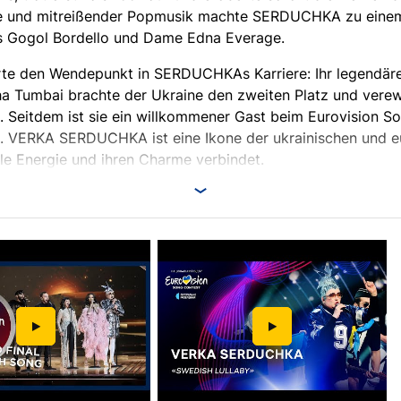
e und mitreißender Popmusik machte SERDUCHKA zu einem 
s Gogol Bordello und Dame Edna Everage.
te den Wendepunkt in SERDUCHKAs Karriere: Ihr legendärer
a Tumbai brachte der Ukraine den zweiten Platz und verew
 Seitdem ist sie ein willkommener Gast beim Eurovision So
h. VERKA SERDUCHKA ist eine Ikone der ukrainischen und e
lle Energie und ihren Charme verbindet.
odymyr Selenskyj mit dem Orden "Für Verdienste" für sein
 seines Schaffens.
in Oberhausen und 28. Oktober in Berlin erwartet Sie ein 
 und Humor, mit virtuosen Musikern, der charismatischen 
bend vor, der in Erinnerung bleiben wird!