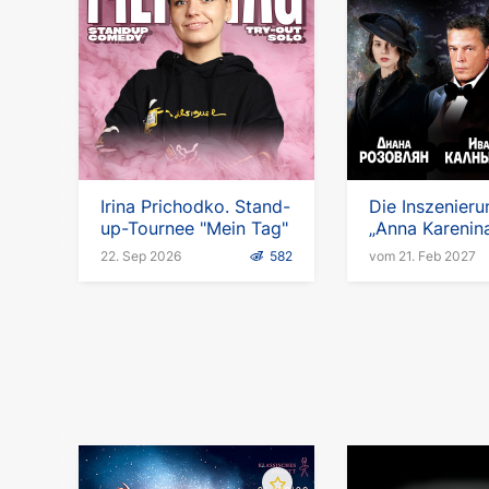
Irina Prichodko. Stand-
Die Inszenier
up-Tournee "Mein Tag"
„Anna Karenina
Deutschland
22. Sep 2026
582
vom 21. Feb 2027