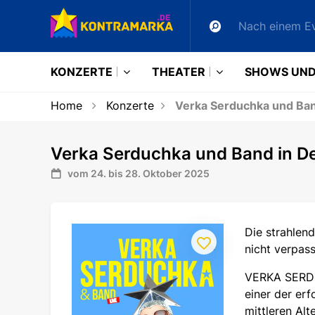
KONZERTE
THEATER
SHOWS UND
Home
Konzerte
Verka Serduchka und Ban
Verka Serduchka und Band in D
vom 24. bis 28. Oktober 2025
Die strahlen
nicht verpass
VERKA SERDUC
einer der erf
mittleren Alt