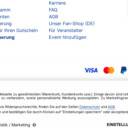
Karriere
gramm
FAQ
enten
AGB
herung
Unser Fan-Shop (DE)
r Ihren Gutschein
Für Veranstalter
herung
Event hinzufügen
Webseite zu gewährleisten (Warenkorb, Kundenkonto usw.). Einige davon sind n
g zu verbessern, sowie personalisierte Werbung auszuspielen. Zu Marketing
wie Widerspruchsrechte, finden Sie auf den Seiten
Datenschutz
und
AGB
.
nd bestätigen Sie durch Klicken auf "Einstellungen speichern" oder akzeptieren
EINSTELL
istik / Marketing