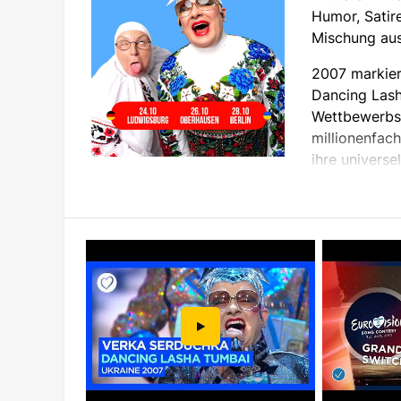
Humor, Satir
Mischung au
2007 markier
Dancing Lash
Wettbewerbs.
millionenfac
ihre universe
2022 wurde Andriy Danylko von Präsident Wol
ausgezeichnet - ein Beweis für die Bedeutung
Am 24. Oktober in Ludwigsburg, 26. Oktober 
SERDUCHKA ist ein Feuerwerk aus Musik, Tanz
unberührt lässt. Bereiten Sie sich auf einen A