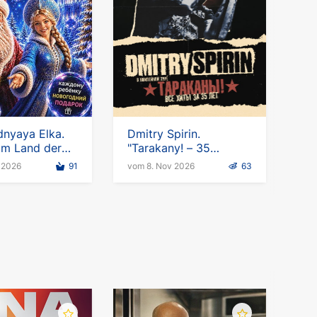
nyaya Elka.
Dmitry Spirin.
im Land der
"Tarakany! – 35
asen
Jahre"-Tournee in
 2026
91
vom 8. Nov 2026
63
Deutschland