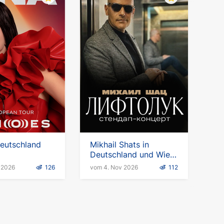
Deutschland
Mikhail Shats in
Deutschland und Wien.
Stand-up-Tournee
 2026
126
vom 4. Nov 2026
112
"Liftoluk"