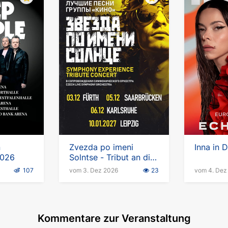
n
Zvezda po imeni
Inna in 
2026
Solntse - Tribut an die
Band KINO in
107
vom 3. Dez 2026
23
vom 4. Dez
Deutschland
Kommentare zur Veranstaltung