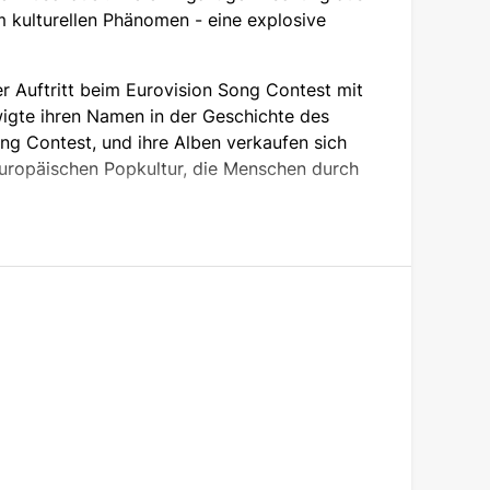
kulturellen Phänomen - eine explosive
 Auftritt beim Eurovision Song Contest mit
igte ihren Namen in der Geschichte des
ng Contest, und ihre Alben verkaufen sich
uropäischen Popkultur, die Menschen durch
e humanitäre Unterstützung der Ukraine
unvergessliches Erlebnis. Die Show von VERKA
"Mama" und einer Energie, die keinen