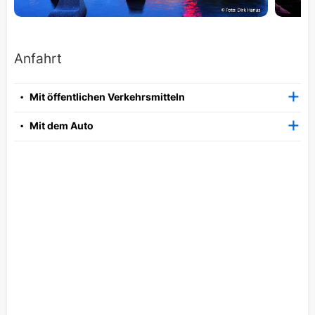
Produktionen entstehen in enger Zusammenarbeit mit
lokalen Partnern, die gemeinsam mit uns kreative
Ideen entwickeln und umsetzen.
Anfahrt
Im Jahr 2020 wurde die Stadthalle durch den neuen
Kongressanbau, das Carlowitz Congresscenter
Mit öffentlichen Verkehrsmitteln
Chemnitz, um etwa 2.000 Quadratmeter erweitert.
Mit dem Auto