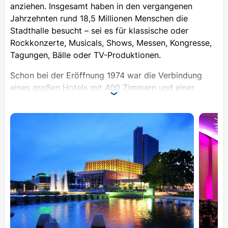
anziehen. Insgesamt haben in den vergangenen
Jahrzehnten rund 18,5 Millionen Menschen die
Stadthalle besucht – sei es für klassische oder
Rockkonzerte, Musicals, Shows, Messen, Kongresse,
Tagungen, Bälle oder TV-Produktionen.
Schon bei der Eröffnung 1974 war die Verbindung
eines großen Hotels mit 400 Zimmern und einer
multifunktionalen Halle etwas Einzigartiges. Die
Stadthalle war ein Treffpunkt für Künstler aus aller
Welt und ist es bis heute geblieben. Trotz politischer
Umbrüche hat sie das Veranstaltungsleben in
Chemnitz und Umgebung entscheidend geprägt. In
den letzten Jahren entwickelte sich die Stadthalle zu
einem der wichtigsten Veranstaltungs- und
Kongresszentren in Mitteldeutschland. Ein
besonderes Merkmal sind die hauseigenen
Produktionen, die das Programm zusätzlich zu
Gastspielen und Tourneen bereichern. Viele dieser