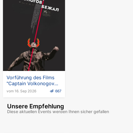
Vorführung des Films
"Captain Volkonogov
Escaped" in
vom 16. Sep 2026
667
Deutschland
Unsere Empfehlung
Diese aktuellen Events werden Ihnen sicher gefallen