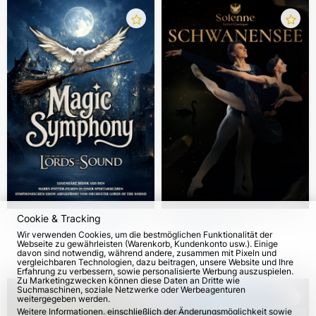
Cookie & Tracking
Lords of the Sound.
Solenne Ballet
Wir verwenden Cookies, um die bestmöglichen Funktionalität der
Magic Symphony 2026
Classique.
Webseite zu gewährleisten (Warenkorb, Kundenkonto usw.). Einige
"Schwanensee" –
davon sind notwendig, während andere, zusammen mit Pixeln und
vom 20. Okt 2026
5695
vom 26. Okt 2026
63
vergleichbaren Technologien, dazu beitragen, unsere Website und Ihre
Europa-Tournee 2026
Erfahrung zu verbessern, sowie personalisierte Werbung auszuspielen.
Zu Marketingzwecken können diese Daten an Dritte wie
Suchmaschinen, soziale Netzwerke oder Werbeagenturen
weitergegeben werden.
Weitere Informationen, einschließlich der Änderungsmöglichkeit sowie