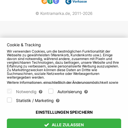
© Kontramarka.de,
2011-2026
Cookie & Tracking
Wir verwenden Cookies, um die bestmöglichen Funktionalität der
Webseite zu gewährleisten (Warenkorb, Kundenkonto usw.). Einige
davon sind notwendig, während andere, zusammen mit Pixeln und
vergleichbaren Technologien, dazu beitragen, unsere Website und Ihre
Erfahrung zu verbessern, sowie personalisierte Werbung auszuspielen.
Zu Marketingzwecken können diese Daten an Dritte wie
Suchmaschinen, soziale Netzwerke oder Werbeagenturen
weitergegeben werden.
Weitere Informationen, einschließlich der Änderungsmöglichkeit sowie
Widerspruchsrechte, finden Sie auf den Seiten
Datenschutz
und
AGB
.
Bitte wählen Sie unten aus, welche Cookies gesetzt werden können
Notwendig
Autorisierung
und bestätigen Sie durch Klicken auf "Einstellungen speichern" oder
akzeptieren Sie alle Cookies durch Klicken auf "Alle zulassen":
Statistik / Marketing
EINSTELLUNGEN SPEICHERN
ALLE ZULASSEN