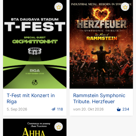
T-Fest mit Konzert in
Rammstein Symphonic
Riga
Tribute. Herzfeuer
5. Sep 2026
118
vom 20. Okt 2026
234