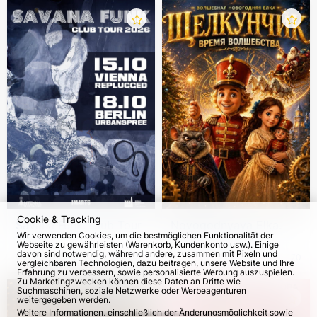
Cookie & Tracking
Savana Funk. Club Tour
Novogodnyaya Elka.
Wir verwenden Cookies, um die bestmöglichen Funktionalität der
2026
Der Nussknacker –
Webseite zu gewährleisten (Warenkorb, Kundenkonto usw.). Einige
Zauberzeit!
davon sind notwendig, während andere, zusammen mit Pixeln und
vom 15. Okt 2026
183
vom 5. Dez 2026
170
vergleichbaren Technologien, dazu beitragen, unsere Website und Ihre
Erfahrung zu verbessern, sowie personalisierte Werbung auszuspielen.
Zu Marketingzwecken können diese Daten an Dritte wie
Suchmaschinen, soziale Netzwerke oder Werbeagenturen
weitergegeben werden.
Weitere Informationen, einschließlich der Änderungsmöglichkeit sowie