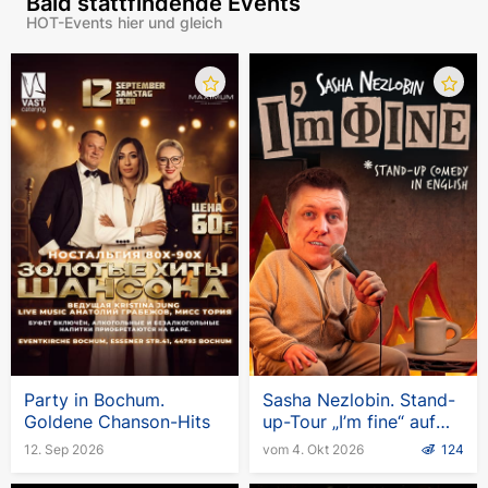
Bald stattfindende Events
HOT-Events hier und gleich
Party in Bochum.
Sasha Nezlobin. Stand-
Goldene Chanson-Hits
up-Tour „I’m fine“ auf
Englisch
12. Sep 2026
vom 4. Okt 2026
124