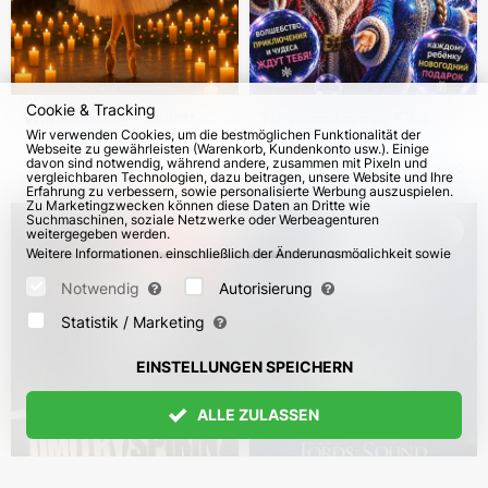
Cookie & Tracking
Winterzauber: Ballett-
Novogodnyaya Elka.
Wir verwenden Cookies, um die bestmöglichen Funktionalität der
Geschichten im
Neujahr im Land der
Webseite zu gewährleisten (Warenkorb, Kundenkonto usw.). Einige
Kerzenschein mit einem
Seifenblasen
davon sind notwendig, während andere, zusammen mit Pixeln und
vom 14. Dez 2026
vom 4. Dez 2026
80
vergleichbaren Technologien, dazu beitragen, unsere Website und Ihre
live Kammerorchester
Erfahrung zu verbessern, sowie personalisierte Werbung auszuspielen.
Zu Marketingzwecken können diese Daten an Dritte wie
Suchmaschinen, soziale Netzwerke oder Werbeagenturen
weitergegeben werden.
Weitere Informationen, einschließlich der Änderungsmöglichkeit sowie
Widerspruchsrechte, finden Sie auf den Seiten
Datenschutz
und
AGB
.
Bitte wählen Sie unten aus, welche Cookies gesetzt werden können
Notwendig
Autorisierung
und bestätigen Sie durch Klicken auf "Einstellungen speichern" oder
akzeptieren Sie alle Cookies durch Klicken auf "Alle zulassen":
Statistik / Marketing
EINSTELLUNGEN SPEICHERN
ALLE ZULASSEN