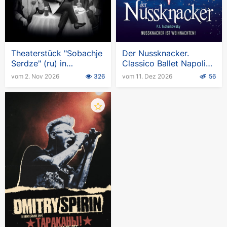
Administrator - Grigory Sazankov
Produziert von ARETE
Theaterstück "Sobachje
Der Nussknacker.
Serdze" (ru) in
Classico Ballet Napoli
Deutschland
2026-2027
vom 2. Nov 2026
326
vom 11. Dez 2026
56