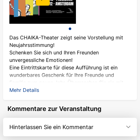
Das CHAIKA-Theater zeigt seine Vorstellung mit
Neujahrsstimmung!
Schenken Sie sich und Ihren Freunden
unvergessliche Emotionen!
Eine Eintrittskarte für diese Aufführung ist ein
wunderbares Geschenk für Ihre Freunde und
Familie zum neuen Jahr. Überraschen Sie sie mit
einer Gelegenheit, in die Atmosphäre von
Mehr Details
Festlichkeit und Lachen einzutauchen!
Kommentare zur Veranstaltung
Eine Komödie der verzweifelten Situationen
"WIR KOMMEN SCHON IRGENDWIE DURCH!"
Hinterlassen Sie ein Kommentar
Heiligabend. Ein Landhaus. Ein Ehemann, eine