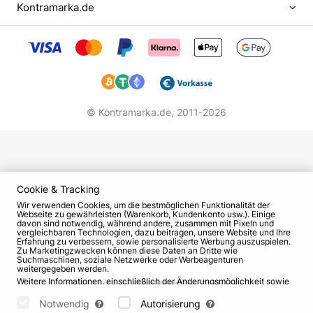
Belgrad überzeugt - und jetzt ist es bereit, Ihnen
Kontramarka.de
einen Urlaub zu schenken!
Regisseur der Aufführung - Alexey Dedoborshch.
Ideengeberin - Irina Sirotinskaya
Produktionsdesigner - Kim Kegelev
Kostümbildner - Alexey Onishchenko
Lichtdesigner - Nikita Bogach
© Kontramarka.de,
2011-2026
Choreograph - Frosya Golovanova
Plakatgestaltung - Taisiya Nemtseva
Die Schauspieler:
Cookie & Tracking
Bernard - Alexey Dedoborshch (Berlin)
Wir verwenden Cookies, um die bestmöglichen Funktionalität der
Webseite zu gewährleisten (Warenkorb, Kundenkonto usw.). Einige
Schauspieler und Regisseur, Absolvent der GITIS
davon sind notwendig, während andere, zusammen mit Pixeln und
vergleichbaren Technologien, dazu beitragen, unsere Website und Ihre
(Werkstatt von A. Blokhin). Arbeitete an Theatern
Erfahrung zu verbessern, sowie personalisierte Werbung auszuspielen.
in Moskau und St. Petersburg, arbeitete mit dem
Zu Marketingzwecken können diese Daten an Dritte wie
Suchmaschinen, soziale Netzwerke oder Werbeagenturen
Théâtre du Soleil (Paris, nominiert für den Molière-
weitergegeben werden.
Weitere Informationen, einschließlich der Änderungsmöglichkeit sowie
Preis, 2025) zusammen. Spielte in mehr als 40
Widerspruchsrechte, finden Sie auf den Seiten
Datenschutz
und
AGB
.
Film- und Fernsehprojekten mit, darunter "Without
Bitte wählen Sie unten aus, welche Cookies gesetzt werden können
Notwendig
Autorisierung
und bestätigen Sie durch Klicken auf "Einstellungen speichern" oder