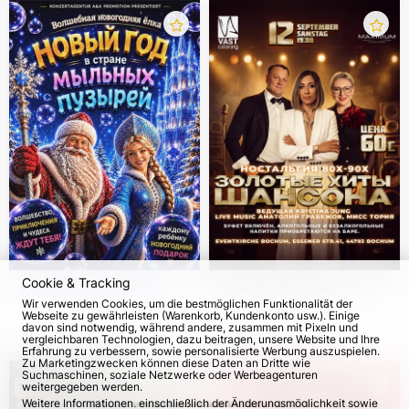
Cookie & Tracking
Novogodnyaya Elka.
Party in Bochum.
Wir verwenden Cookies, um die bestmöglichen Funktionalität der
Neujahr im Land der
Goldene Chanson-Hits
Webseite zu gewährleisten (Warenkorb, Kundenkonto usw.). Einige
Seifenblasen
davon sind notwendig, während andere, zusammen mit Pixeln und
vom 4. Dez 2026
420
12. Sep 2026
vergleichbaren Technologien, dazu beitragen, unsere Website und Ihre
Erfahrung zu verbessern, sowie personalisierte Werbung auszuspielen.
Zu Marketingzwecken können diese Daten an Dritte wie
Suchmaschinen, soziale Netzwerke oder Werbeagenturen
weitergegeben werden.
Weitere Informationen, einschließlich der Änderungsmöglichkeit sowie