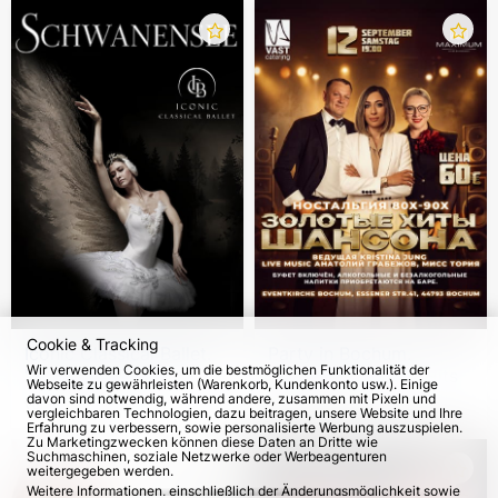
Cookie & Tracking
Iconic Classical Ballet.
Party in Bochum.
Wir verwenden Cookies, um die bestmöglichen Funktionalität der
"Schwanensee" in
Goldene Chanson-Hits
Webseite zu gewährleisten (Warenkorb, Kundenkonto usw.). Einige
Deutschland
davon sind notwendig, während andere, zusammen mit Pixeln und
vom 9. Jan 2027
12. Sep 2026
vergleichbaren Technologien, dazu beitragen, unsere Website und Ihre
Erfahrung zu verbessern, sowie personalisierte Werbung auszuspielen.
Zu Marketingzwecken können diese Daten an Dritte wie
Suchmaschinen, soziale Netzwerke oder Werbeagenturen
weitergegeben werden.
Weitere Informationen, einschließlich der Änderungsmöglichkeit sowie