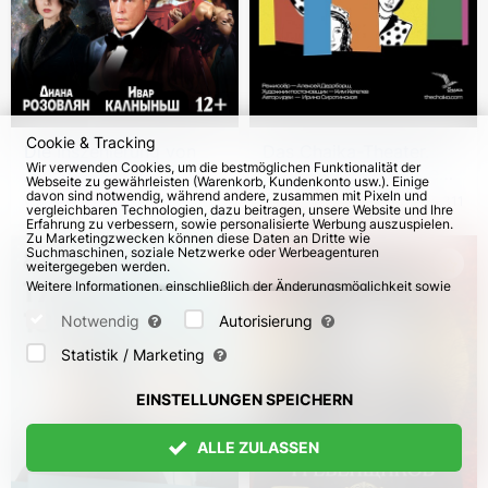
Cookie & Tracking
Die Inszenierung von
Das Chaika-Theater.
Wir verwenden Cookies, um die bestmöglichen Funktionalität der
„Anna Karenina“ in
Das Stück "Irgendwie
Webseite zu gewährleisten (Warenkorb, Kundenkonto usw.). Einige
Deutschland
kriegen wir es hin" in
davon sind notwendig, während andere, zusammen mit Pixeln und
vom 21. Feb 2027
56
vom 5. Dez 2026
311
vergleichbaren Technologien, dazu beitragen, unsere Website und Ihre
Deutschland
Erfahrung zu verbessern, sowie personalisierte Werbung auszuspielen.
Zu Marketingzwecken können diese Daten an Dritte wie
Suchmaschinen, soziale Netzwerke oder Werbeagenturen
weitergegeben werden.
Weitere Informationen, einschließlich der Änderungsmöglichkeit sowie
Widerspruchsrechte, finden Sie auf den Seiten
Datenschutz
und
AGB
.
Bitte wählen Sie unten aus, welche Cookies gesetzt werden können
Notwendig
Autorisierung
und bestätigen Sie durch Klicken auf "Einstellungen speichern" oder
akzeptieren Sie alle Cookies durch Klicken auf "Alle zulassen":
Statistik / Marketing
EINSTELLUNGEN SPEICHERN
ALLE ZULASSEN