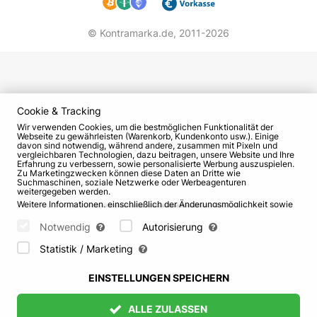
© Kontramarka.de,
2011-2026
Cookie & Tracking
Wir verwenden Cookies, um die bestmöglichen Funktionalität der
Webseite zu gewährleisten (Warenkorb, Kundenkonto usw.). Einige
davon sind notwendig, während andere, zusammen mit Pixeln und
vergleichbaren Technologien, dazu beitragen, unsere Website und Ihre
Erfahrung zu verbessern, sowie personalisierte Werbung auszuspielen.
Zu Marketingzwecken können diese Daten an Dritte wie
Suchmaschinen, soziale Netzwerke oder Werbeagenturen
weitergegeben werden.
Weitere Informationen, einschließlich der Änderungsmöglichkeit sowie
Widerspruchsrechte, finden Sie auf den Seiten
Datenschutz
und
AGB
.
Bitte wählen Sie unten aus, welche Cookies gesetzt werden können
Notwendig
Autorisierung
und bestätigen Sie durch Klicken auf "Einstellungen speichern" oder
akzeptieren Sie alle Cookies durch Klicken auf "Alle zulassen":
Statistik / Marketing
EINSTELLUNGEN SPEICHERN
ALLE ZULASSEN