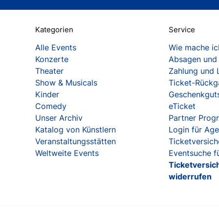
Kategorien
Service
Alle Events
Wie mache ich
Konzerte
Absagen und
Theater
Zahlung und 
Show & Musicals
Ticket-Rück
Kinder
Geschenkgut
Comedy
eTicket
Unser Archiv
Partner Pro
Katalog von Künstlern
Login für Ag
Veranstaltungsstätten
Ticketversic
Weltweite Events
Eventsuche fü
Ticketversic
widerrufen