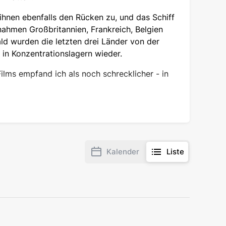
ihnen ebenfalls den Rücken zu, und das Schiff
ahmen Großbritannien, Frankreich, Belgien
ld wurden die letzten drei Länder von der
 in Konzentrationslagern wieder.
Films empfand ich als noch schrecklicher - in
error und Barbarei erneut versuchten, sich
 zivilisierten Welt plötzlich in ihr Gegenteil
Sache.
einander verbunden werden: 1939 und 2023.
Kalender
Liste
nismus segelte von 1939 bis 2023, und nun ist
Blickwinkel, zu direkt die Frage: Wo ist die