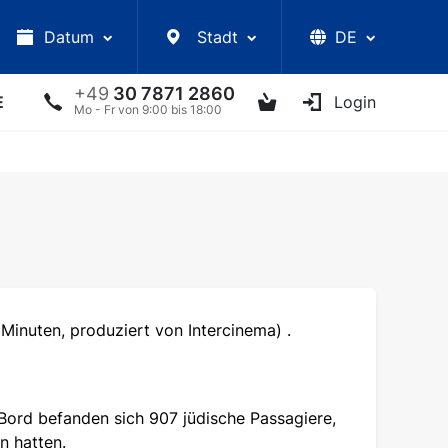
Datum
Stadt
DE
+49
30 7871 2860
E
VORLESUNGEN
UKRAINISCHE ARTISTEN
Login
AN
Mo - Fr von 9:00 bis 18:00
Minuten, produziert von Intercinema) .
Bord befanden sich 907 jüdische Passagiere,
n hatten.