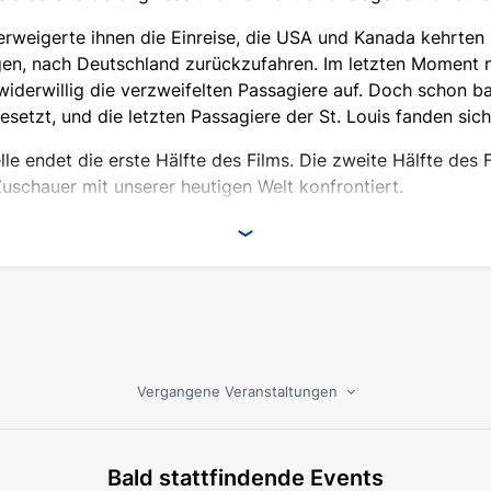
rweigerte ihnen die Einreise, die USA und Kanada kehrten 
n, nach Deutschland zurückzufahren. Im letzten Moment n
widerwillig die verzweifelten Passagiere auf. Doch schon ba
etzt, und die letzten Passagiere der St. Louis fanden sich
lle endet die erste Hälfte des Films. Die zweite Hälfte des 
Zuschauer mit unserer heutigen Welt konfrontiert.
g an "St. Louis" wird dem 7. Oktober 2023 überlagert, als T
 Und wir sahen, wie sich alle Ideale unserer humanistischen,
ldigen, Mörder zu Helden und Kämpfern für eine gerechte 
 sehen Sie sich an, wie in diesem Film zwei Realitäten mit
 Schiff des Antisemitismus, der Gleichgültigkeit und des Zy
Vergangene Veranstaltungen
gung erhalten, die Festivals scheuen ihn - zu unbequem der 
ummheit, Ignoranz und Zynismus scheitert?
Bald stattfindende Events