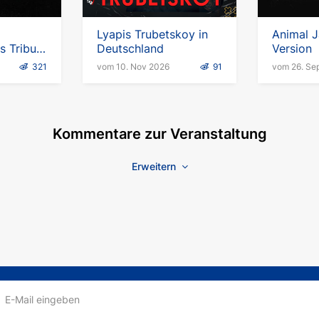
Lyapis Trubetskoy in
Animal J
 Tribute
Deutschland
Version
ith You"
321
vom 10. Nov 2026
91
vom 26. Se
Kommentare zur Veranstaltung
Erweitern
E-Mail eingeben