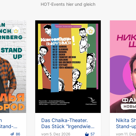
ilme Fear Eats the Soul. Die weit verbreitete Weigerung, di
HOT-Events hier und gleich
rführung dieses Films in Europa.
line-Diskussion mit den Autoren des Films statt.
n
Das Chaika-Theater.
Nikita S
Stand-
Das Stück "Irgendwie
Stand-up
kriegen wir es hin" in
Fantast“
86
vom 5. Dez 2026
57
vom 11. De