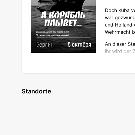
Doch Kuba ve
war gezwunge
und Holland 
Wehrmacht bes
An dieser Ste
ihr wird der 
Die Erinnerun
zum Kampf für eine gerechte Sache zu erklären.
verkehrten: Opfer wurden über Nacht zu Schu
Diskutieren Sie nicht, kommen Sie lieber und
Standorte
Deshalb heißt der Film "A korabl plyvet": Das
es zu uns gesegelt.
Der Film hat in Russland keine Verleihgenehmi
Grenze, jenseits derer der Humanismus vor D