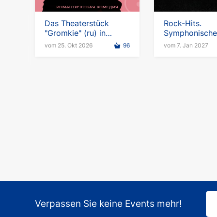
Das Theaterstück
Rock-Hits.
"Gromkie" (ru) in
Symphonisches
Deutschland und Wien
"I Wanna Be W
vom 25. Okt 2026
96
vom 7. Jan 2027
Verpassen Sie keine Events mehr!