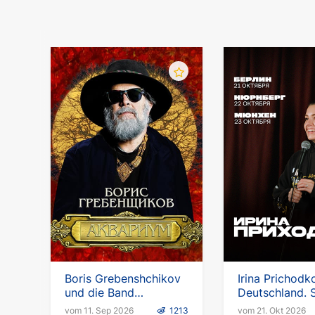
Boris Grebenshchikov
Irina Prichodko
und die Band
Deutschland. 
Aquarium.
Stand-up-Tou
vom 11. Sep 2026
1213
vom 21. Okt 2026