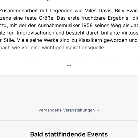
Zusammenarbeit mit Legenden wie Miles Davis, Billy Evan
zene eine feste Größe. Das erste fruchtbare Ergebnis di
z», mit der der Ausnahmemusiker 1958 seinen Weg als Jaz
z für Improvisationen und besticht durch brillante Virtuosi
r Stile. Viele seine Werke sind zu Klassikern geworden un
ach wie vor eine wichtige Inspirationsquelle.
reits vor drei Jahren seinen 80-jährigen Geburtstag gefe
nzerte von Michel Legrand strahlen eine unbefangene, ju
 - Arrangements eine neue Klangfarbe. Das Publikum ka
eister Michel Legrand persönlich, der an diesem Aben
ert.
Vergangene Veranstaltungen
Bald stattfindende Events