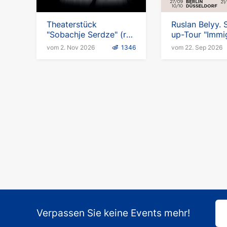
Theaterstück
Ruslan Belyy. 
"Sobachje Serdze" (ru)
up-Tour "Immi
in Deutschland
vom 2. Nov 2026
1346
vom 22. Sep 2026
Verpassen Sie keine Events mehr!