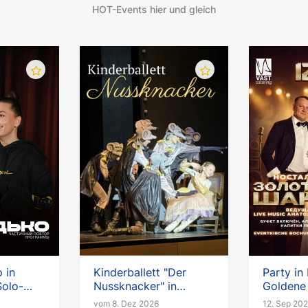
HOT-Events hier und gleich
 in
Kinderballett "Der
Party in
Solo-
Nussknacker" in
Goldene
r
Deutschland
vom 8. Dez 2026
12. Sep 20