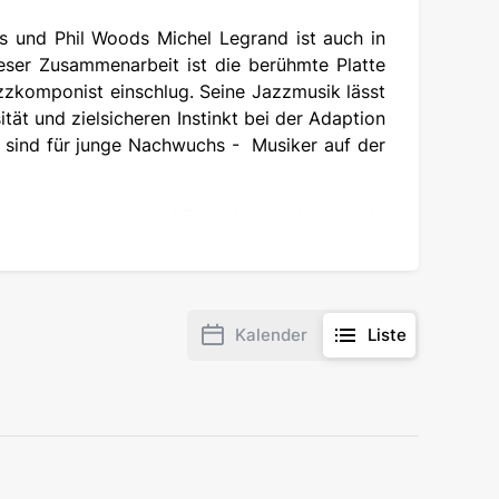
s und Phil Woods Michel Legrand ist auch in
eser Zusammenarbeit ist die berühmte Platte
zkomponist einschlug. Seine Jazzmusik lässt
tät und zielsicheren Instinkt bei der Adaption
d sind für junge Nachwuchs - Musiker auf der
iert hat, unternimmt Michel Legrand nach wie
gendliche Leichtigkeit aus. Die altbekannten
nn sich auf eine Parade von musikalischen
d im Berliner Konzerthaus seine schönsten
Kalender
Liste