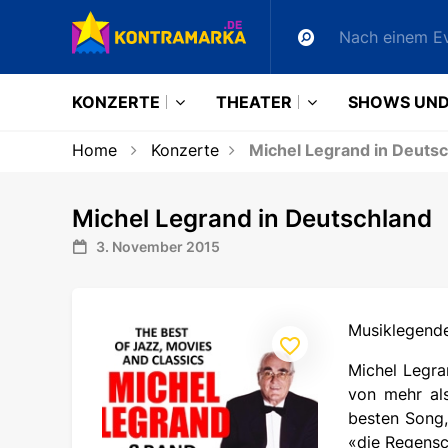
KONZERTE
THEATER
SHOWS UND
Home
Konzerte
Michel Legrand in Deuts
Michel Legrand in Deutschland
3. November 2015
Musiklegende
Michel Legra
von mehr als
besten Song,
«die Regensc