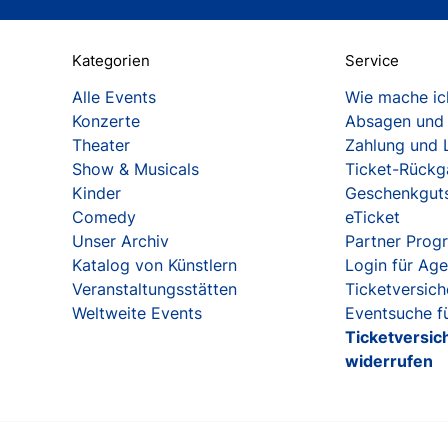
Kategorien
Service
Alle Events
Wie mache ich
Konzerte
Absagen und
Theater
Zahlung und 
Show & Musicals
Ticket-Rück
Kinder
Geschenkgut
Comedy
eTicket
Unser Archiv
Partner Pro
Katalog von Künstlern
Login für Ag
Veranstaltungsstätten
Ticketversic
Weltweite Events
Eventsuche fü
Ticketversic
widerrufen