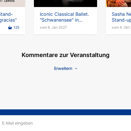
Stand-
Iconic Classical Ballet.
Sasha Ne
gracias"
"Schwanensee" in
Stand-up
Deutschland
fine“ auf
125
vom 9. Jan 2027
vom 4. Okt
Kommentare zur Veranstaltung
Erweitern
E-Mail eingeben