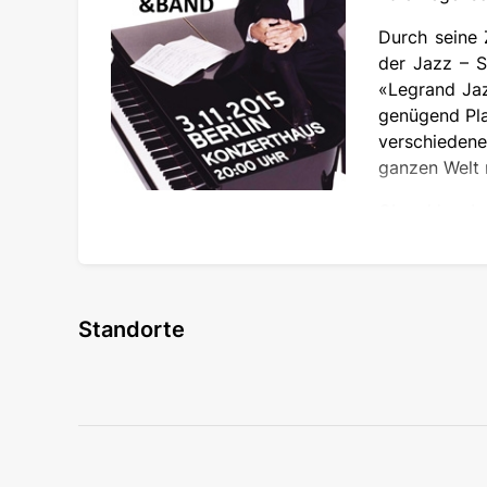
Durch seine 
der Jazz – S
«Legrand Jaz
genügend Plat
verschiedene
ganzen Welt n
Obwohl er be
vor Konzertreisen um die ganze Welt. Die Ko
Klassiker bekommen durch innovative Band
Meisterwerken freuen – präsentiert vom M
Jazzkompositionen und Filmmelodien präsenti
Standorte
WICHTIG: Ticketversand startet Ende August.