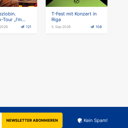
zlobin.
T-Fest mit Konzert in
-Tour „I’m
Riga
 Englisch
 2026
121
5. Sep 2026
108
Kein Spam!
NEWSLETTER ABONNIEREN