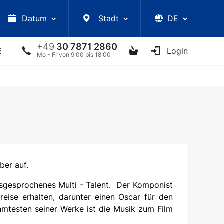
Datum
Stadt
DE
+49
30 7871 2860
E
VORLESUNGEN
UKRAINISCHE ARTISTEN
Login
AN
Mo - Fr von 9:00 bis 18:00
ber auf.
ausgesprochenes Multi - Talent. Der Komponist
eise erhalten, darunter einen Oscar für den
mtesten seiner Werke ist die Musik zum Film