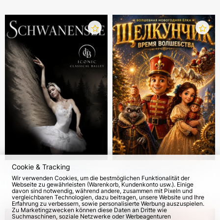
Cookie & Tracking
Iconic Classical Ballet.
Novogodnyaya Elka.
Wir verwenden Cookies, um die bestmöglichen Funktionalität der
"Schwanensee" in
Der Nussknacker –
Webseite zu gewährleisten (Warenkorb, Kundenkonto usw.). Einige
Deutschland
Zauberzeit!
davon sind notwendig, während andere, zusammen mit Pixeln und
vom 9. Jan 2027
vom 5. Dez 2026
145
vergleichbaren Technologien, dazu beitragen, unsere Website und Ihre
Erfahrung zu verbessern, sowie personalisierte Werbung auszuspielen.
Zu Marketingzwecken können diese Daten an Dritte wie
Suchmaschinen, soziale Netzwerke oder Werbeagenturen