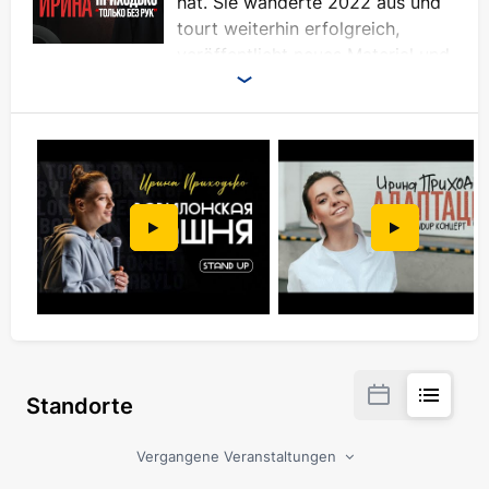
hat. Sie wanderte 2022 aus und
tourt weiterhin erfolgreich,
veröffentlicht neues Material und
spielt die Hauptrolle in der
YouTube-Show "Cultural Difference" mit Ruslan
Belyi. Ihr letztes Konzert "Tower of Babel"
begeisterte 2024 das Publikum in mehr als 40
europäischen Städten.
In ihrem neuen Programm "Only Without Hands"
diskutiert Irina aufrichtig über Gesundheit,
persönliche Komplexe und Grenzen, menschliche
Interaktion und berührt dabei auch globale soziale
Phänomene. Sowohl Männer als auch Frauen
werden das Konzert genießen - jeder wird etwas
hören, das ihm nahe geht.
Standorte
Vergangene Veranstaltungen