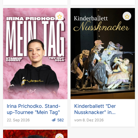
Irina Prichodko. Stand-
Kinderballett "Der
up-Tournee "Mein Tag"
Nussknacker" in
Deutschland
22. Sep 2026
582
vom 8. Dez 2026