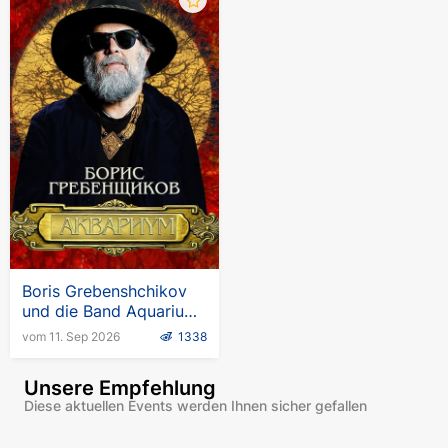
Boris Grebenshchikov
und die Band Aquarium.
Europatournee
vom 11. Sep 2026
1338
Unsere Empfehlung
Diese aktuellen Events werden Ihnen sicher gefallen