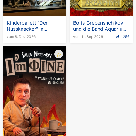
Kinderballett "Der
Boris Grebenshchikov
Nussknacker" in
und die Band Aquarium.
Deutschland
Europatournee
vom 8. Dez 2026
vom 11. Sep 2026
1256