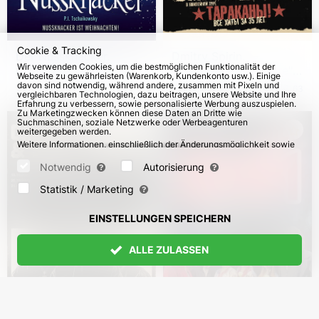
Cookie & Tracking
Der Nussknacker.
Dmitry Spirin.
Wir verwenden Cookies, um die bestmöglichen Funktionalität der
Classico Ballet Napoli
"Tarakany! – 35 Jahre"-
Webseite zu gewährleisten (Warenkorb, Kundenkonto usw.). Einige
2026-2027
Tournee in Deutschland
davon sind notwendig, während andere, zusammen mit Pixeln und
vom 11. Dez 2026
57
vom 8. Nov 2026
63
vergleichbaren Technologien, dazu beitragen, unsere Website und Ihre
Erfahrung zu verbessern, sowie personalisierte Werbung auszuspielen.
Zu Marketingzwecken können diese Daten an Dritte wie
Suchmaschinen, soziale Netzwerke oder Werbeagenturen
weitergegeben werden.
Weitere Informationen, einschließlich der Änderungsmöglichkeit sowie
Widerspruchsrechte, finden Sie auf den Seiten
Datenschutz
und
AGB
.
Bitte wählen Sie unten aus, welche Cookies gesetzt werden können
Notwendig
Autorisierung
und bestätigen Sie durch Klicken auf "Einstellungen speichern" oder
akzeptieren Sie alle Cookies durch Klicken auf "Alle zulassen":
Statistik / Marketing
EINSTELLUNGEN SPEICHERN
ALLE ZULASSEN