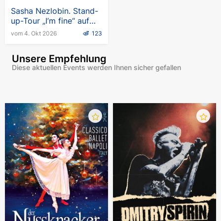
Sasha Nezlobin. Stand-
up-Tour „I’m fine“ auf
Englisch
vom 4. Okt 2026
123
Unsere Empfehlung
Diese aktuellen Events werden Ihnen sicher gefallen