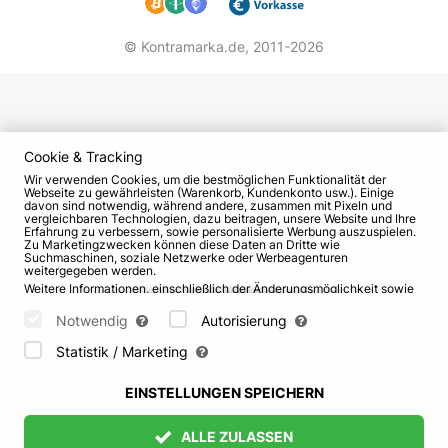
© Kontramarka.de,
2011-2026
Cookie & Tracking
Wir verwenden Cookies, um die bestmöglichen Funktionalität der
Webseite zu gewährleisten (Warenkorb, Kundenkonto usw.). Einige
davon sind notwendig, während andere, zusammen mit Pixeln und
vergleichbaren Technologien, dazu beitragen, unsere Website und Ihre
Erfahrung zu verbessern, sowie personalisierte Werbung auszuspielen.
Zu Marketingzwecken können diese Daten an Dritte wie
Suchmaschinen, soziale Netzwerke oder Werbeagenturen
weitergegeben werden.
Weitere Informationen, einschließlich der Änderungsmöglichkeit sowie
Widerspruchsrechte, finden Sie auf den Seiten
Datenschutz
und
AGB
.
Bitte wählen Sie unten aus, welche Cookies gesetzt werden können
Notwendig
Autorisierung
und bestätigen Sie durch Klicken auf "Einstellungen speichern" oder
akzeptieren Sie alle Cookies durch Klicken auf "Alle zulassen":
Statistik / Marketing
EINSTELLUNGEN SPEICHERN
ALLE ZULASSEN