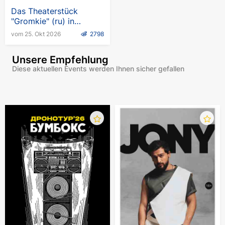
Das Theaterstück
"Gromkie" (ru) in
Deutschland und Wien
vom 25. Okt 2026
2798
Unsere Empfehlung
Diese aktuellen Events werden Ihnen sicher gefallen