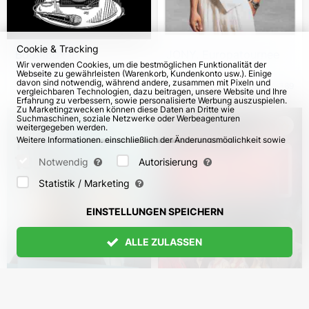
Cookie & Tracking
Boombox in
JONY. Europatournee
Wir verwenden Cookies, um die bestmöglichen Funktionalität der
Deutschland
Webseite zu gewährleisten (Warenkorb, Kundenkonto usw.). Einige
davon sind notwendig, während andere, zusammen mit Pixeln und
vom 21. Nov 2026
2622
vom 12. Sep 2026
389
vergleichbaren Technologien, dazu beitragen, unsere Website und Ihre
Erfahrung zu verbessern, sowie personalisierte Werbung auszuspielen.
Zu Marketingzwecken können diese Daten an Dritte wie
Suchmaschinen, soziale Netzwerke oder Werbeagenturen
weitergegeben werden.
Weitere Informationen, einschließlich der Änderungsmöglichkeit sowie
Widerspruchsrechte, finden Sie auf den Seiten
Datenschutz
und
AGB
.
Bitte wählen Sie unten aus, welche Cookies gesetzt werden können
Notwendig
Autorisierung
und bestätigen Sie durch Klicken auf "Einstellungen speichern" oder
akzeptieren Sie alle Cookies durch Klicken auf "Alle zulassen":
Statistik / Marketing
EINSTELLUNGEN SPEICHERN
ALLE ZULASSEN