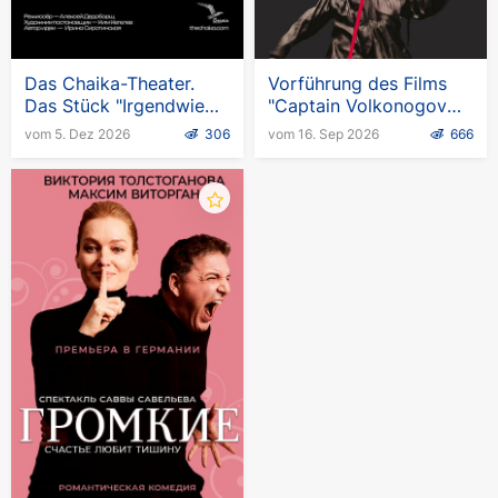
Das Chaika-Theater.
Vorführung des Films
Das Stück "Irgendwie
"Captain Volkonogov
kriegen wir es hin" in
Escaped" in
vom 5. Dez 2026
306
vom 16. Sep 2026
666
Deutschland
Deutschland