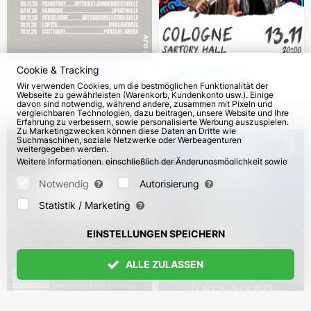
Cookie & Tracking
Blue 25th Anniversary
Sekret FM in Köln
Wir verwenden Cookies, um die bestmöglichen Funktionalität der
Tour in Deutschland
Webseite zu gewährleisten (Warenkorb, Kundenkonto usw.). Einige
davon sind notwendig, während andere, zusammen mit Pixeln und
vom 3. Nov 2026
13. Nov 2026
65
vergleichbaren Technologien, dazu beitragen, unsere Website und Ihre
Erfahrung zu verbessern, sowie personalisierte Werbung auszuspielen.
Zu Marketingzwecken können diese Daten an Dritte wie
Suchmaschinen, soziale Netzwerke oder Werbeagenturen
weitergegeben werden.
Weitere Informationen, einschließlich der Änderungsmöglichkeit sowie
Widerspruchsrechte, finden Sie auf den Seiten
Datenschutz
und
AGB
.
Bitte wählen Sie unten aus, welche Cookies gesetzt werden können
Notwendig
Autorisierung
und bestätigen Sie durch Klicken auf "Einstellungen speichern" oder
akzeptieren Sie alle Cookies durch Klicken auf "Alle zulassen":
Statistik / Marketing
EINSTELLUNGEN SPEICHERN
ALLE ZULASSEN