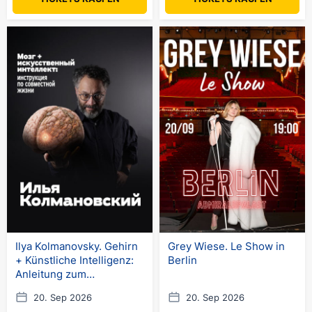
Ilya Kolmanovsky. Gehirn
Grey Wiese. Le Show in
+ Künstliche Intelligenz:
Berlin
Anleitung zum
Zusammenleben
20. Sep 2026
20. Sep 2026