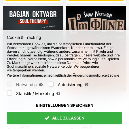
Cookie & Tracking
Wir verwenden Cookies, um die bestmöglichen Funktionalität der
Webseite zu gewährleisten (Warenkorb, Kundenkonto usw.). Einige
davon sind notwendig, während andere, zusammen mit Pixeln und
vergleichbaren Technologien, dazu beitragen, unsere Website und Ihre
Erfahrung zu verbessern, sowie personalisierte Werbung auszuspielen.
Zu Marketingzwecken können diese Daten an Dritte wie
Suchmaschinen, soziale Netzwerke oder Werbeagenturen
weitergegeben werden.
Weitere Informationen, einschließlich der Änderungsmöglichkeit sowie
Widerspruchsrechte, finden Sie auf den Seiten
Datenschutz
und
AGB
.
Bitte wählen Sie unten aus, welche Cookies gesetzt werden können
Notwendig
Autorisierung
und bestätigen Sie durch Klicken auf "Einstellungen speichern" oder
akzeptieren Sie alle Cookies durch Klicken auf "Alle zulassen":
Statistik / Marketing
Bagjan Oktyabr mit
Sasha Nezlobin. Stand-
neuem Programm "Soul
up-Tour „I’m fine“ auf
EINSTELLUNGEN SPEICHERN
Therapy"
Englisch
ALLE ZULASSEN
vom 2. Okt 2026
vom 4. Okt 2026
2 Städte
5 Städte