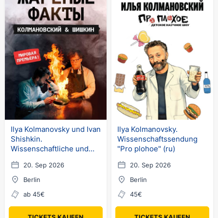
Ilya Kolmanovsky und Ivan
Ilya Kolmanovsky.
Shishkin.
Wissenschaftssendung
Wissenschaftliche und
"Pro plohoe" (ru)
gastronomische Show
20. Sep 2026
20. Sep 2026
"Gebratene Fakten"
Berlin
Berlin
ab 45€
45€
TICKETS KAUFEN
TICKETS KAUFEN