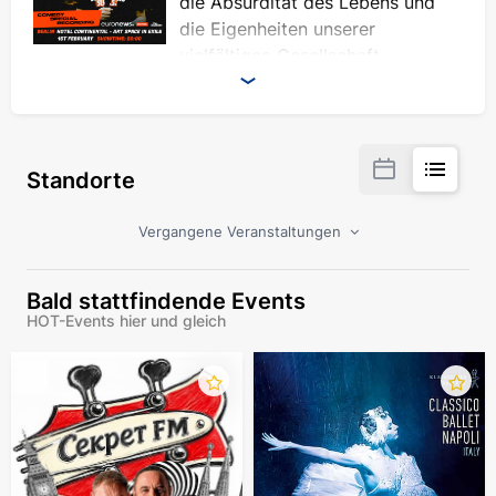
die Absurdität des Lebens und
die Eigenheiten unserer
vielfältigen Gesellschaft.
"Totale Absurdität" - Stewart Lee, The
Guardian
"Ungemein sympathische Bühnenpräsenz und
Standorte
scharfsinniges Erzählen" - SLEEC Reviews
"Dimas Komödie basiert auf dem Eingehen
von Risiken, und wenn sich diese Risiken
Vergangene Veranstaltungen
auszahlen, sind die Ergebnisse golden" -
SLEEC Reviews
Bald stattfindende Events
"Ukrainian Dream ist ein Muss für jeden, der
HOT-Events hier und gleich
schon einmal im Ausland gelebt hat oder
neugierig auf die Erfahrung im Ausland ist.
Sein Humor, sein Herz und seine Authentizität
heben ihn aus dem Meer der anderen
Comedy-Shows heraus" - Midlothian View
Erwarten Sie pikante Witze und lächerliche