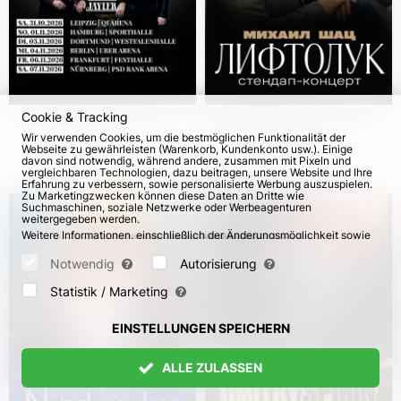
Cookie & Tracking
Deep Purple in
Mikhail Shats in
Wir verwenden Cookies, um die bestmöglichen Funktionalität der
Deutschland 2026
Deutschland und Wien.
Webseite zu gewährleisten (Warenkorb, Kundenkonto usw.). Einige
Stand-up-Tournee
davon sind notwendig, während andere, zusammen mit Pixeln und
vom 31. Okt 2026
106
vom 4. Nov 2026
113
vergleichbaren Technologien, dazu beitragen, unsere Website und Ihre
"Liftoluk"
Erfahrung zu verbessern, sowie personalisierte Werbung auszuspielen.
Zu Marketingzwecken können diese Daten an Dritte wie
Suchmaschinen, soziale Netzwerke oder Werbeagenturen
weitergegeben werden.
Weitere Informationen, einschließlich der Änderungsmöglichkeit sowie
Widerspruchsrechte, finden Sie auf den Seiten
Datenschutz
und
AGB
.
Bitte wählen Sie unten aus, welche Cookies gesetzt werden können
Notwendig
Autorisierung
und bestätigen Sie durch Klicken auf "Einstellungen speichern" oder
akzeptieren Sie alle Cookies durch Klicken auf "Alle zulassen":
Statistik / Marketing
EINSTELLUNGEN SPEICHERN
ALLE ZULASSEN