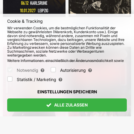
Cookie & Tracking
Zvezda po imeni
Captown & Eksi in
Wir verwenden Cookies, um die bestmöglichen Funktionalität der
Solntse - Tribut an die
Deutschland
Webseite zu gewährleisten (Warenkorb, Kundenkonto usw.). Einige
Band KINO in
davon sind notwendig, während andere, zusammen mit Pixeln und
vom 3. Dez 2026
60
vom 18. Okt 2026
vergleichbaren Technologien, dazu beitragen, unsere Website und Ihre
Deutschland
Erfahrung zu verbessern, sowie personalisierte Werbung auszuspielen.
Zu Marketingzwecken können diese Daten an Dritte wie
Suchmaschinen, soziale Netzwerke oder Werbeagenturen
weitergegeben werden.
Weitere Informationen, einschließlich der Änderungsmöglichkeit sowie
Widerspruchsrechte, finden Sie auf den Seiten
Datenschutz
und
AGB
.
Bitte wählen Sie unten aus, welche Cookies gesetzt werden können
Notwendig
Autorisierung
und bestätigen Sie durch Klicken auf "Einstellungen speichern" oder
akzeptieren Sie alle Cookies durch Klicken auf "Alle zulassen":
Statistik / Marketing
EINSTELLUNGEN SPEICHERN
ALLE ZULASSEN