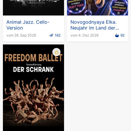
Animal Jazz. Cello-
Novogodnyaya Elka.
Version
Neujahr im Land der
Seifenblasen
vom 26. Sep 2026
162
vom 4. Dez 2026
92